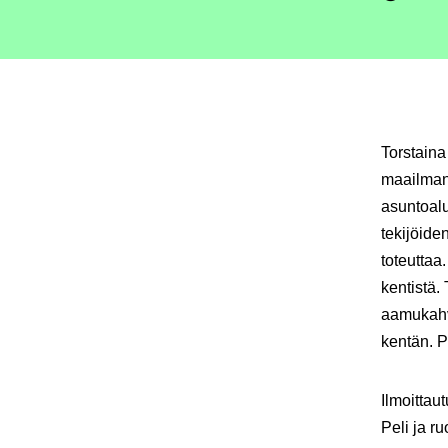
Torstaina
maailmanl
asuntoalu
tekijöide
toteuttaa
kentistä.
aamukahv
kentän. Pe
Ilmoittau
Peli ja r