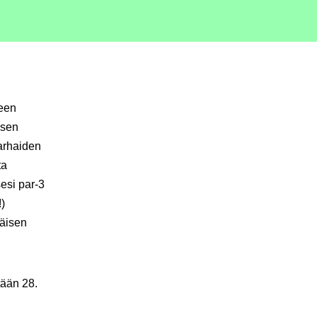
teen
isen
arhaiden
ta
esi par-3
)
käisen
tään 28.