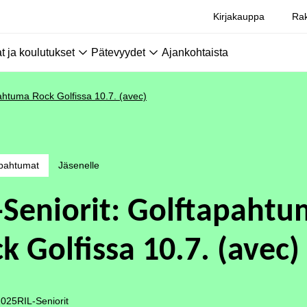
Kirjakauppa
Rak
 ja koulutukset
Pätevyydet
Ajankohtaista
pahtuma Rock Golfissa 10.7. (avec)
pahtumat
Jäsenelle
-Seniorit: Golftapaht
k Golfissa 10.7. (avec)
2025
RIL-Seniorit