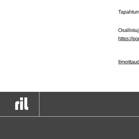
Tapahtum
Osallistuj
https://p
Ilmoitta