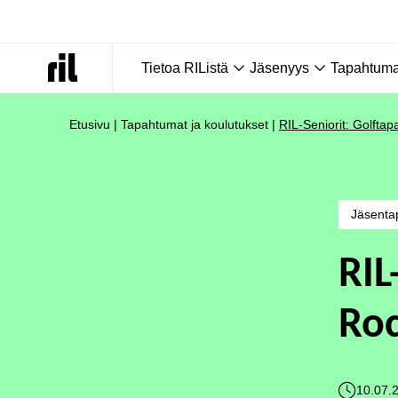
Tietoa RIListä
Jäsenyys
Tapahtumat
Etusivu
|
Tapahtumat ja koulutukset
|
RIL-Seniorit: Golfta
Jäsenta
RIL
Roc
10.07.