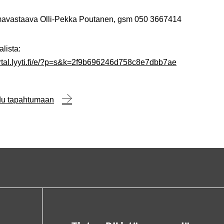
avastaava Olli-Pekka Poutanen, gsm 050 3667414
alista:
ortal.lyyti.fi/e/?p=s&k=2f9b696246d758c8e7dbb7ae
udu tapahtumaan