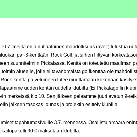
 10.7. meillä on ainutlaatuinen mahdollisuus (avec) tutustua uu
uokan par-3-kenttään, Rock Golf, ja siihen liittyvän korkeataso
een suunnitelmiin Pickalassa. Kenttä on toteutettu maailman p
n toimin alueelle, jolle ei tavanomaista golfkenttää ole mahdollis
. Rock-kenttä palveluineen tulee muuttamaan kokonaan käsityks
 Tapaamme uuden kentän uudella klubilla (Ei Pickalagolfin klubi!
in merkeissä klo 10. Sen jälkeen pelaamme juuri avatun 9-rei
lin jälkeen tasokas lounas ja projektin esittely klubilla.
tumiset tapahtumasivuille 3.7. mennessä. Osallistujamäärä enin
uokailupaketti 90 € maksetaan klubilla.