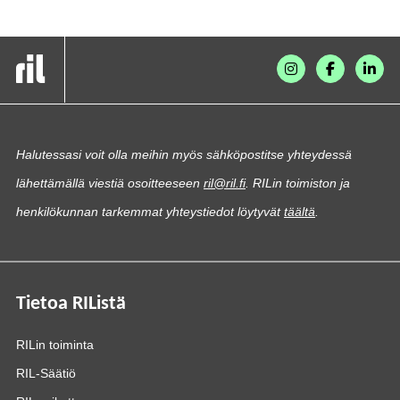
Halutessasi voit olla meihin myös sähköpostitse yhteydessä
lähettämällä viestiä osoitteeseen
ril@ril.fi
. RILin toimiston ja
henkilökunnan tarkemmat yhteystiedot löytyvät
täältä
.
Tietoa RIListä
RILin toiminta
RIL-Säätiö