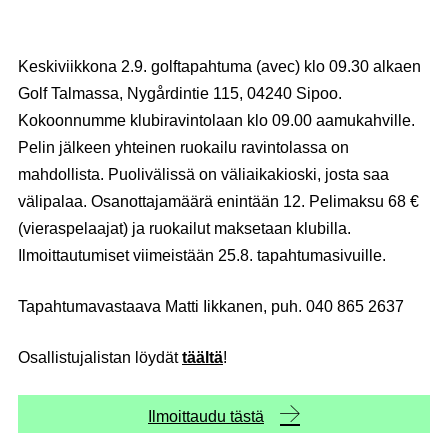
Keskiviikkona 2.9. golftapahtuma (avec) klo 09.30 alkaen
Golf Talmassa, Nygårdintie 115, 04240 Sipoo.
Kokoonnumme klubiravintolaan klo 09.00 aamukahville.
Pelin jälkeen yhteinen ruokailu ravintolassa on
mahdollista. Puolivälissä on väliaikakioski, josta saa
välipalaa. Osanottajamäärä enintään 12. Pelimaksu 68 €
(vieraspelaajat) ja ruokailut maksetaan klubilla.
Ilmoittautumiset viimeistään 25.8. tapahtumasivuille.
Tapahtumavastaava Matti Iikkanen, puh. 040 865 2637
Osallistujalistan löydät
täältä
!
Ilmoittaudu tästä