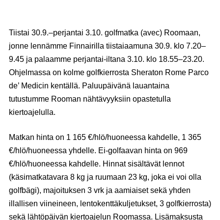
Tiistai 30.9.–perjantai 3.10. golfmatka (avec) Roomaan,
jonne lennämme Finnairilla tiistaiaamuna 30.9. klo 7.20–
9.45 ja palaamme perjantai-iltana 3.10. klo 18.55–23.20.
Ohjelmassa on kolme golfkierrosta Sheraton Rome Parco
de’ Medicin kentällä. Paluupäivänä lauantaina
tutustumme Rooman nähtävyyksiin opastetulla
kiertoajelulla.
Matkan hinta on 1 165 €/hlö/huoneessa kahdelle, 1 365
€/hlö/huoneessa yhdelle. Ei-golfaavan hinta on 969
€/hlö/huoneessa kahdelle. Hinnat sisältävät lennot
(käsimatkatavara 8 kg ja ruumaan 23 kg, joka ei voi olla
golfbägi), majoituksen 3 vrk ja aamiaiset sekä yhden
illallisen viineineen, lentokenttäkuljetukset, 3 golfkierrosta)
sekä lähtöpäivän kiertoajelun Roomassa. Lisämaksusta