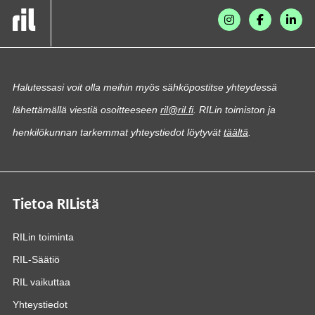
Halutessasi voit olla meihin myös sähköpostitse yhteydessä
lähettämällä viestiä osoitteeseen
ril@ril.fi
. RILin toimiston ja
henkilökunnan tarkemmat yhteystiedot löytyvät
täältä
.
Tietoa RIListä
RILin toiminta
RIL-Säätiö
RIL vaikuttaa
Yhteystiedot