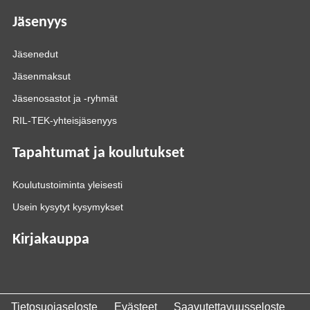
Jäsenyys
Jäsenedut
Jäsenmaksut
Jäsenosastot ja -ryhmät
RIL-TEK-yhteisjäsenyys
Tapahtumat ja koulutukset
Koulutustoiminta yleisesti
Usein kysytyt kysymykset
Kirjakauppa
Tietosuojaseloste
Evästeet
Saavutettavuusseloste