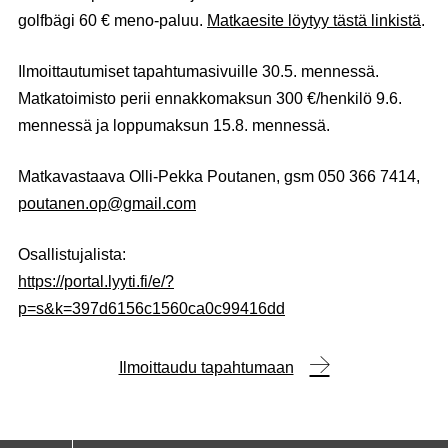
golfbägi 60 € meno-paluu.
Matkaesite löytyy tästä linkistä
.
Ilmoittautumiset tapahtumasivuille 30.5. mennessä.
Matkatoimisto perii ennakkomaksun 300 €/henkilö 9.6.
mennessä ja loppumaksun 15.8. mennessä.
Matkavastaava Olli-Pekka Poutanen, gsm 050 366 7414,
poutanen.op@gmail.com
Osallistujalista:
https://portal.lyyti.fi/e/?
p=s&k=397d6156c1560ca0c99416dd
Ilmoittaudu tapahtumaan