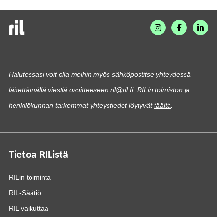
Halutessasi voit olla meihin myös sähköpostitse yhteydessä
lähettämällä viestiä osoitteeseen
ril@ril.fi
. RILin toimiston ja
henkilökunnan tarkemmat yhteystiedot löytyvät
täältä
.
Tietoa RIListä
RILin toiminta
RIL-Säätiö
RIL vaikuttaa