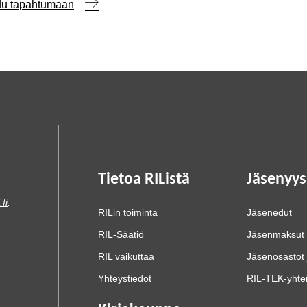
udu tapahtumaan
Tietoa RIListä
Jäsenyys
.fi
.
RILin toiminta
Jäsenedut
RIL-Säätiö
Jäsenmaksut
RIL vaikuttaa
Jäsenosastot 
Yhteystiedot
RIL-TEK-yhte