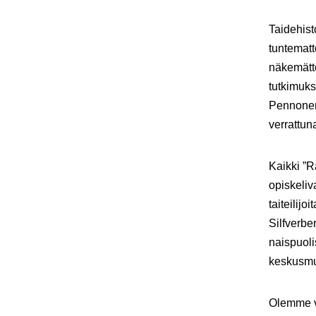
Taidehist
tuntematt
näkemättö
tutkimuks
Pennonen
verrattun
Kaikki ”R
opiskeliv
taiteilij
Silfverb
naispuoli
keskusmu
Olemme va