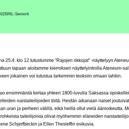
2025
RIL-Seniorit
na 25.4. klo 12 tutustumme ”Rajojen rikkojat” -näyttelyyn Atene
uttuun tapaan aloitamme kierroksen näyttelyintrolla Ateneum-sal
keen jokainen voi tutustua tarkemmin teoksiin omaan tahtiin.
tuo ensimmäistä kertaa yhteen 1800-luvulla Saksassa opiskelle
lleiden naistaiteilijoiden töitä. Heidän aikanaan naiset joutuiva
an uran ja perheen välillä, eikä heillä ollut vielä äänioikeutta. 
 rohkeista taiteilijoista olivat myöhemmin eläneiden naistaiteilij
ene Schjerfbeckin ja Ellen Thesleffin esikuvia.