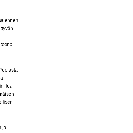
ssa ennen
ittyvän
hteena
 Puolasta
ia
n, Ida
mmäisen
ellisen
 ja