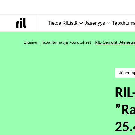
Tietoa RIListä
Jäsenyys
Tapahtumat
Etusivu
|
Tapahtumat ja koulutukset
|
RIL-Seniorit: Ateneum
Jäsenta
RIL
”Ra
25.