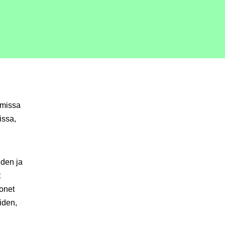
umissa
issa,
iden ja
t
Monet
oiden,