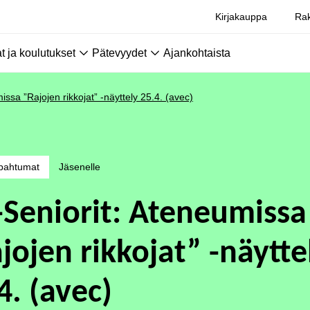
Kirjakauppa
Rak
 ja koulutukset
Pätevyydet
Ajankohtaista
issa ”Rajojen rikkojat” -näyttely 25.4. (avec)
pahtumat
Jäsenelle
-Seniorit: Ateneumissa
jojen rikkojat” -näytte
4. (avec)