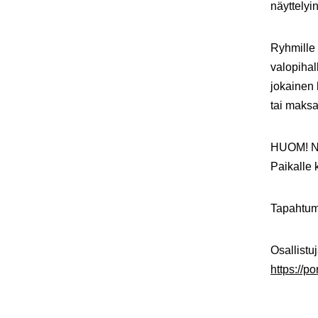
näyttelyi
Ryhmille 
valopihal
jokainen
tai maksa
HUOM! Näy
Paikalle k
Tapahtum
Osallistuj
https://p