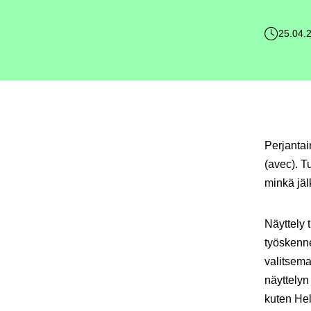
25.04.
Perjantai
(avec). T
minkä jäl
Näyttely 
työskenne
valitsema
näyttelyn
kuten Hel