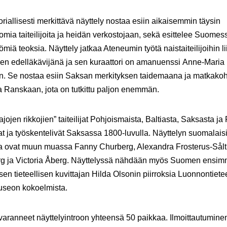
oriallisesti merkittävä näyttely nostaa esiin aikaisemmin täysin
omia taiteilijoita ja heidän verkostojaan, sekä esittelee Suome
miä teoksia. Näyttely jatkaa Ateneumin työtä naistaiteilijoihin li
en edelläkävijänä ja sen kuraattori on amanuenssi Anne-Maria
. Se nostaa esiin Saksan merkityksen taidemaana ja matkako
a Ranskaan, jota on tutkittu paljon enemmän.
ajojen rikkojien” taiteilijat Pohjoismaista, Baltiasta, Saksasta ja
at ja työskentelivät Saksassa 1800-luvulla. Näyttelyn suomalais
oita ovat muun muassa Fanny Churberg, Alexandra Frosterus-Sålti
erg ja Victoria Åberg. Näyttelyssä nähdään myös Suomen ensi
sen tieteellisen kuvittajan Hilda Olsonin piirroksia Luonnontiete
seon kokoelmista.
ranneet näyttelyintroon yhteensä 50 paikkaa. Ilmoittautuminen