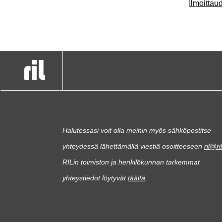
Ilmoitta
Halutessasi voit olla meihin myös sähköpostitse
yhteydessä lähettämällä viestiä osoitteeseen
ril@ril
RILin toimiston ja henkilökunnan tarkemmat
yhteystiedot löytyvät
täältä
.