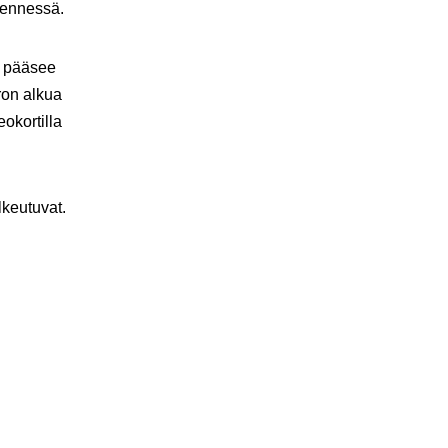
mennessä.
a pääsee
ron alkua
okortilla
lkeutuvat.