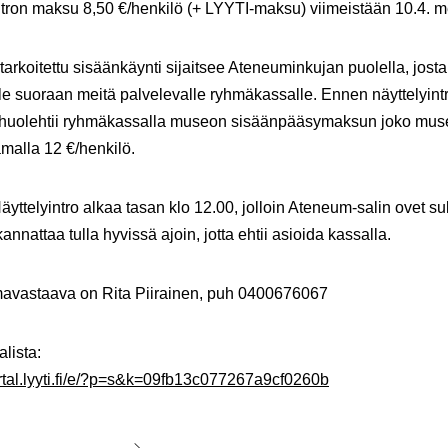
ntron maksu 8,50 €/henkilö (+ LYYTI-maksu) viimeistään 10.4. 
tarkoitettu sisäänkäynti sijaitsee Ateneuminkujan puolella, jost
le suoraan meitä palvelevalle ryhmäkassalle. Ennen näyttelyint
 huolehtii ryhmäkassalla museon sisäänpääsymaksun joko muse
malla 12 €/henkilö.
ttelyintro alkaa tasan klo 12.00, jolloin Ateneum-salin ovet su
annattaa tulla hyvissä ajoin, jotta ehtii asioida kassalla.
avastaava on Rita Piirainen, puh 0400676067
alista:
ortal.lyyti.fi/e/?p=s&k=09fb13c077267a9cf0260b