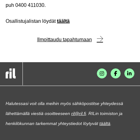
puh 0400 411030.
Osallistujalistan löydät
täältä
Ilmoittaudu tapahtumaan
Halutessasi voit olla meihin myös sähköpostitse yhteydessä
lähettämällä viestiä osoitteeseen
ril@ril.fi
. RILin toimiston ja
henkilökunnan tarkemmat yhteystiedot löytyvät
täältä
.