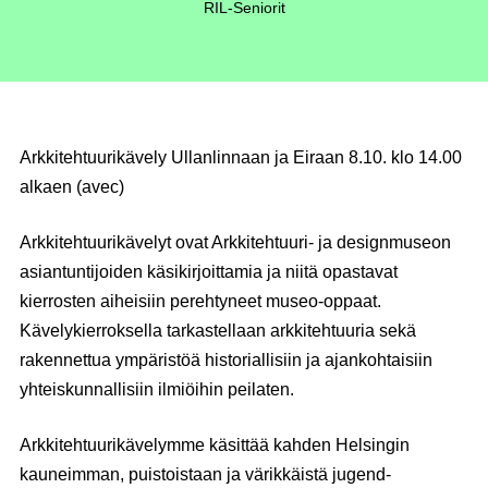
RIL-Seniorit
Arkkitehtuurikävely Ullanlinnaan ja Eiraan 8.10. klo 14.00
alkaen (avec)
Arkkitehtuurikävelyt ovat Arkkitehtuuri- ja designmuseon
asiantuntijoiden käsikirjoittamia ja niitä opastavat
kierrosten aiheisiin perehtyneet museo-oppaat.
Kävelykierroksella tarkastellaan arkkitehtuuria sekä
rakennettua ympäristöä historiallisiin ja ajankohtaisiin
yhteiskunnallisiin ilmiöihin peilaten.
Arkkitehtuurikävelymme käsittää kahden Helsingin
kauneimman, puistoistaan ja värikkäistä jugend-