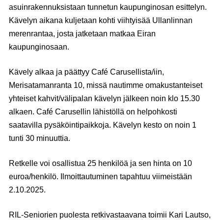
asuinrakennuksistaan tunnetun kaupunginosan esittelyn.
Kävelyn aikana kuljetaan kohti viihtyisää Ullanlinnan
merenrantaa, josta jatketaan matkaa Eiran
kaupunginosaan.
Kävely alkaa ja päättyy Café Carusellista/iin,
Merisatamanranta 10, missä nautimme omakustanteiset
yhteiset kahvit/välipalan kävelyn jälkeen noin klo 15.30
alkaen. Café Carusellin lähistöllä on helpohkosti
saatavilla pysäköintipaikkoja. Kävelyn kesto on noin 1
tunti 30 minuuttia.
Retkelle voi osallistua 25 henkilöä ja sen hinta on 10
euroa/henkilö. Ilmoittautuminen tapahtuu viimeistään
2.10.2025.
RIL-Seniorien puolesta retkivastaavana toimii Kari Lautso,