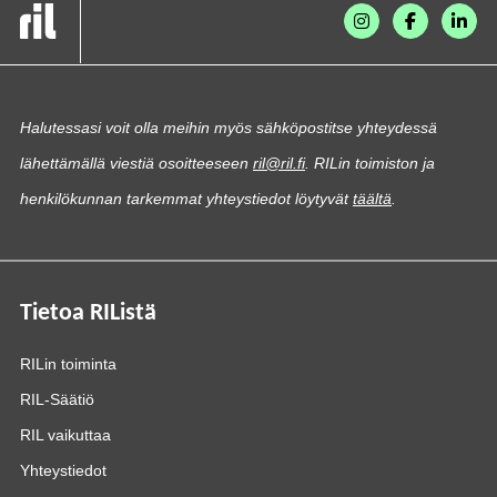
Halutessasi voit olla meihin myös sähköpostitse yhteydessä
lähettämällä viestiä osoitteeseen
ril@ril.fi
. RILin toimiston ja
henkilökunnan tarkemmat yhteystiedot löytyvät
täältä
.
Tietoa RIListä
RILin toiminta
RIL-Säätiö
RIL vaikuttaa
Yhteystiedot