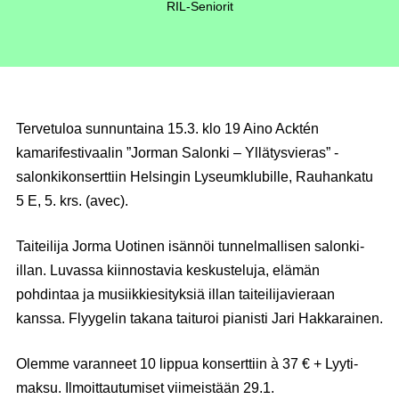
RIL-Seniorit
Tervetuloa sunnuntaina 15.3. klo 19 Aino Acktén
kamarifestivaalin ”Jorman Salonki – Yllätysvieras” -
salonkikonserttiin Helsingin Lyseumklubille, Rauhankatu
5 E, 5. krs. (avec).
Taiteilija Jorma Uotinen isännöi tunnelmallisen salonki-
illan. Luvassa kiinnostavia keskusteluja, elämän
pohdintaa ja musiikkiesityksiä illan taiteilijavieraan
kanssa. Flyygelin takana taituroi pianisti Jari Hakkarainen.
Olemme varanneet 10 lippua konserttiin à 37 € + Lyyti-
maksu. Ilmoittautumiset viimeistään 29.1.