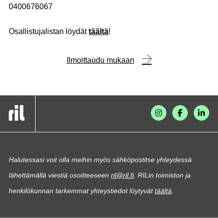
0400676067
Osallistujalistan löydät
täältä
!
Ilmoittaudu mukaan
Halutessasi voit olla meihin myös sähköpostitse yhteydessä
lähettämällä viestiä osoitteeseen
ril@ril.fi
. RILin toimiston ja
henkilökunnan tarkemmat yhteystiedot löytyvät
täältä
.