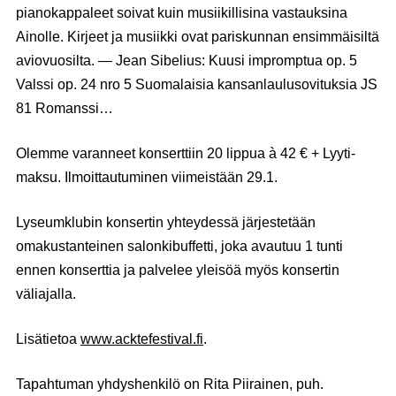
pianokappaleet soivat kuin musiikillisina vastauksina
Ainolle. Kirjeet ja musiikki ovat pariskunnan ensimmäisiltä
aviovuosilta. — Jean Sibelius: Kuusi impromptua op. 5
Valssi op. 24 nro 5 Suomalaisia kansanlaulusovituksia JS
81 Romanssi…
Olemme varanneet konserttiin 20 lippua à 42 € + Lyyti-
maksu. Ilmoittautuminen viimeistään 29.1.
Lyseumklubin konsertin yhteydessä järjestetään
omakustanteinen salonkibuffetti, joka avautuu 1 tunti
ennen konserttia ja palvelee yleisöä myös konsertin
väliajalla.
Lisätietoa
www.acktefestival.fi
.
Tapahtuman yhdyshenkilö on Rita Piirainen, puh.