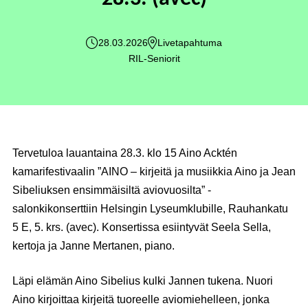
28.03.2026
Livetapahtuma
RIL-Seniorit
Tervetuloa lauantaina 28.3. klo 15 Aino Acktén
kamarifestivaalin ”AINO – kirjeitä ja musiikkia Aino ja Jean
Sibeliuksen ensimmäisiltä aviovuosilta” -
salonkikonserttiin Helsingin Lyseumklubille, Rauhankatu
5 E, 5. krs. (avec). Konsertissa esiintyvät Seela Sella,
kertoja ja Janne Mertanen, piano.
Läpi elämän Aino Sibelius kulki Jannen tukena. Nuori
Aino kirjoittaa kirjeitä tuoreelle aviomiehelleen, jonka