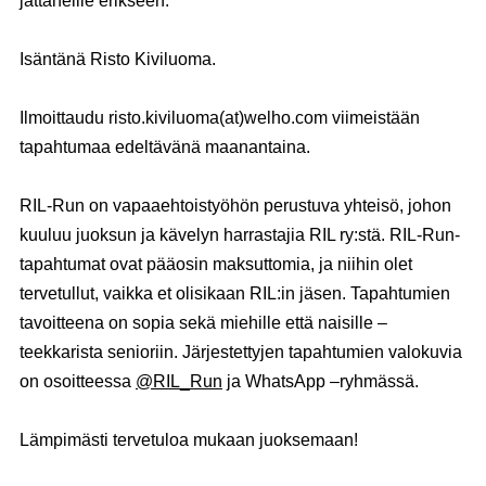
jättäneille erikseen.
Isäntänä
Risto Kiviluoma
.
Ilmoittaudu risto.kiviluoma(at)welho.com viimeistään
tapahtumaa edeltävänä maanantaina.
RIL-Run on vapaaehtoistyöhön perustuva yhteisö, johon
kuuluu juoksun ja kävelyn harrastajia RIL ry:stä. RIL-Run-
tapahtumat ovat pääosin maksuttomia, ja niihin olet
tervetullut, vaikka et olisikaan RIL:in jäsen. Tapahtumien
tavoitteena on sopia sekä miehille että naisille –
teekkarista senioriin. Järjestettyjen tapahtumien valokuvia
on osoitteessa
@RIL_Run
ja WhatsApp –ryhmässä.
Lämpimästi tervetuloa mukaan juoksemaan!