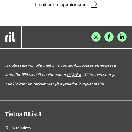
Ilmoittaudu tapahtumaan
Halutessasi voit olla meihin myös sähköpostitse yhteydessä
lähettämällä viestiä osoitteeseen
ril@ril.fi
. RILin toimiston ja
henkilökunnan tarkemmat yhteystiedot löytyvät
täältä
.
Tietoa RIListä
RILin toiminta