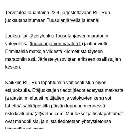
Tervetuloa lauantaina
22.4.
järjestettävään RIL-Run
juoksutapahtumaan Tuusulanjärvellä ja etänä!
Juoksu- tai kävelylenkki Tuusulanjärven maratonin
yhteydessä (
tuusulanjarvenmaraton.fi
) ja illanvietto.
Erimittaisia matkoja viidestä kilometristä täyteen
maratoniin asti. Järjestelyt sovitaan erikseen osallistujien
kesken.
Kaikkiin RIL-Run tapahtumiin voit osallistua myös
etäjuoksulla.
Etäjuoksujen tiedot (tiedot edetystä matkasta
ja ajasta, mieluusti reittijäljen ja valokuvien kera) voi
lähettää sähköpostilla päivän loppuun mennessä
risto.kiviluoma(at)welho.com. Muutokset ja lisätapahtumat
ovat mahdollisia, ja niistä tiedotetaan yhteystietonsa