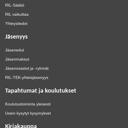
RIL-Säätiö
RIL vaikuttaa
Yhteystiedot
Jäsenyys
Jäsenedut
Jäsenmaksut
Jäsenosastot ja -ryhmät
RIL-TEK-yhteisjäsenyys
Tapahtumat ja koulutukset
Koulutustoiminta yleisesti
Usein kysytyt kysymykset
Kirjakauppa