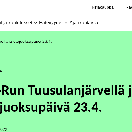
Kirjakauppa
Rak
 ja koulutukset
Pätevyydet
Ajankohtaista
ellä ja etäjuoksupäivä 23.4.
le
-Run Tuusulanjärvellä 
juoksupäivä 23.4.
2022