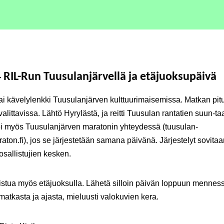
4 RIL-Run Tuusulanjärvellä ja etäjuoksupäivä
ai kävelylenkki Tuusulanjärven kulttuurimaisemissa. Matkan pit
valittavissa. Lähtö Hyrylästä, ja reitti Tuusulan rantatien suun-ta
oi myös Tuusulanjärven maratonin yhteydessä (tuusulan-
aton.fi), jos se järjestetään samana päivänä. Järjestelyt sovita
osallistujien kesken.
listua myös etäjuoksulla. Lähetä silloin päivän loppuun menness
matkasta ja ajasta, mieluusti valokuvien kera.