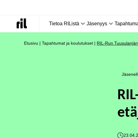
Tietoa RIListä
Jäsenyys
Tapahtumat
Etusivu
|
Tapahtumat ja koulutukset
|
RIL-Run Tuusulanjärv
Jäsenel
RIL
etä
23.04.