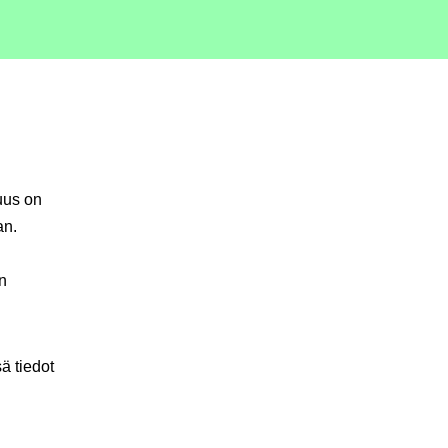
uus on
an.
an
ä tiedot