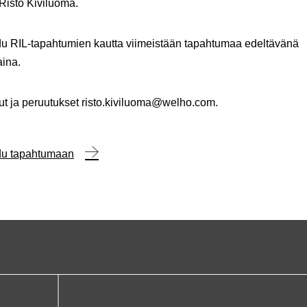
Risto Kiviluoma.
du
RIL-tapahtumien kautta viimeistään tapahtumaa edeltävänä
ina.
ut
ja peruutukset risto.kiviluoma@welho.com.
udu tapahtumaan