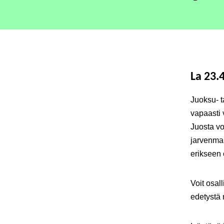
La 23.
Juoksu- t
vapaasti 
Juosta v
jarvenmar
erikseen 
Voit osal
edetystä 