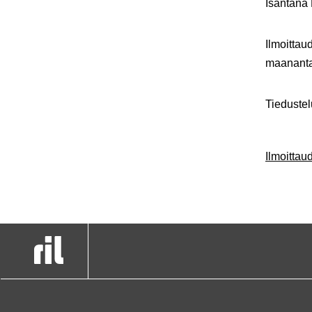
Isäntänä
Ilmoittau
maananta
Tiedustel
Ilmoitta