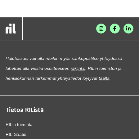
Halutessasi voit olla meihin myös sähköpostitse yhteydessä
lähettämällä viestiä osoitteeseen
ril@ril.fi
. RILin toimiston ja
henkilökunnan tarkemmat yhteystiedot löytyvät
täältä
.
Tietoa RIListä
RILin toiminta
RIL-Säätiö