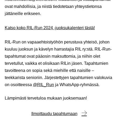
ovat mahdollisia, ja niistä tiedotetaan yhteystietonsa
jättäneille erikseen.
Katso koko RIL-Run 2024 -juoksukalenteri tästä!
RIL-Run on vapaaehtoistyöhön perustuva yhteisö, johon
kuuluu juoksun ja kävelyn harrastajia RIL ry:stä. RIL-Run-
tapahtumat ovat pääosin maksuttomia, ja niihin olet
tervetullut, vaikka et olisikaan RILin jäsen. Tapahtumien
tavoitteena on sopia sekä miehille että naisille –
teekkarista senioriin. Järjestettyjen tapahtumien valokuvia
on osoitteessa
@RIL_Run
ja WhatsApp-ryhmässä.
Lämpimästi tervetuloa mukaan juoksemaan!
Ilmoittaudu tapahtumaan