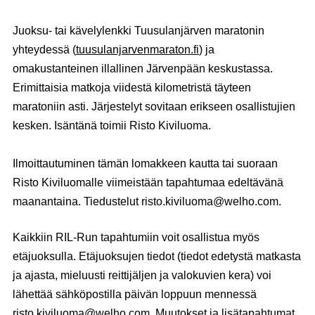
Juoksu- tai kävelylenkki Tuusulanjärven maratonin
yhteydessä (
tuusulanjarvenmaraton.fi
) ja
omakustanteinen illallinen Järvenpään keskustassa.
Erimittaisia matkoja viidestä kilometristä täyteen
maratoniin asti. Järjestelyt sovitaan erikseen osallistujien
kesken. Isäntänä toimii Risto Kiviluoma.
Ilmoittautuminen tämän lomakkeen kautta tai suoraan
Risto Kiviluomalle viimeistään tapahtumaa edeltävänä
maanantaina. Tiedustelut risto.kiviluoma@welho.com.
Kaikkiin RIL-Run tapahtumiin voit osallistua myös
etäjuoksulla. Etäjuoksujen tiedot (tiedot edetystä matkasta
ja ajasta, mieluusti reittijäljen ja valokuvien kera) voi
lähettää sähköpostilla päivän loppuun mennessä
risto.kiviluoma@welho.com. Muutokset ja lisätapahtumat