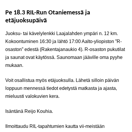
Pe 18.3 RIL-Run Otaniemessä ja
etäjuoksupäivä
Juoksu- tai kävelylenkki Laajalahden ympäri n. 12 km.
Kokoontuminen 16:30 ja lähtö 17:00 Aalto-yliopiston ”R-
osaston” edestä (Rakentajanaukio 4). R-osaston pukutilat
ja saunat ovat käytössä. Saunomaan jääville oma pyyhe
mukaan.
Voit osallistua myös etäjuoksulla. Lähetä silloin päivän
loppuun mennessä tiedot edetystä matkasta ja ajasta,
mieluusti valokuvien kera.
Isäntänä
Reijo Kouhia.
Ilmoittaudu
RIL-tapahtumien kautta vii-meistään