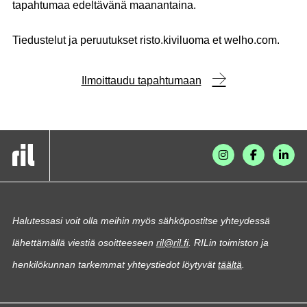
tapahtumaa edeltävänä maanantaina.
Tiedustelut
ja peruutukset risto.kiviluoma et welho.com.
Ilmoittaudu tapahtumaan
Halutessasi voit olla meihin myös sähköpostitse yhteydessä
lähettämällä viestiä osoitteeseen
ril@ril.fi
. RILin toimiston ja
henkilökunnan tarkemmat yhteystiedot löytyvät
täältä
.