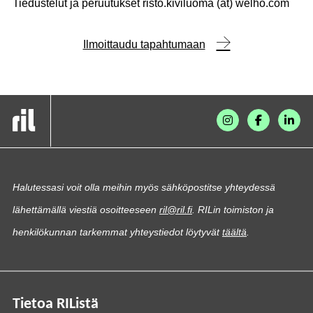
Tiedustelut ja peruutukset risto.kiviluoma (at) welho.com
Ilmoittaudu tapahtumaan
Halutessasi voit olla meihin myös sähköpostitse yhteydessä
lähettämällä viestiä osoitteeseen
ril@ril.fi
. RILin toimiston ja
henkilökunnan tarkemmat yhteystiedot löytyvät
täältä
.
Tietoa RIListä