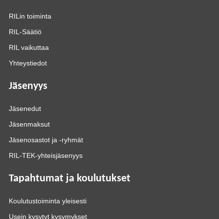
RILin toiminta
RIL-Säätiö
RIL vaikuttaa
Yhteystiedot
Jäsenyys
Jäsenedut
Jäsenmaksut
Jäsenosastot ja -ryhmät
RIL-TEK-yhteisjäsenyys
Tapahtumat ja koulutukset
Koulutustoiminta yleisesti
Usein kysytyt kysymykset