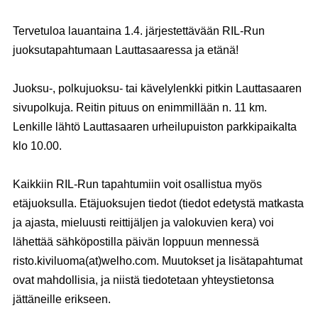
Tervetuloa lauantaina
1.4.
järjestettävään RIL-Run
juoksutapahtumaan Lauttasaaressa ja etänä!
Juoksu-, polkujuoksu- tai kävelylenkki pitkin Lauttasaaren
sivupolkuja. Reitin pituus on enimmillään n. 11 km.
Lenkille lähtö Lauttasaaren urheilupuiston parkkipaikalta
klo 10.00
.
Kaikkiin RIL-Run tapahtumiin voit osallistua myös
etäjuoksulla.
Etäjuoksujen tiedot (tiedot edetystä matkasta
ja ajasta, mieluusti reittijäljen ja valokuvien kera) voi
lähettää sähköpostilla päivän loppuun mennessä
risto.kiviluoma(at)welho.com. Muutokset ja lisätapahtumat
ovat mahdollisia, ja niistä tiedotetaan yhteystietonsa
jättäneille erikseen.