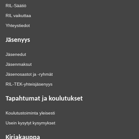
RIL-Säätiö
RIL vaikuttaa
Yhteystiedot
Jäsenyys
Jäsenedut
Jäsenmaksut
Jäsenosastot ja -ryhmät
RIL-TEK-yhteisjäsenyys
Tapahtumat ja koulutukset
Koulutustoiminta yleisesti
Usein kysytyt kysymykset
Kirjakauppa