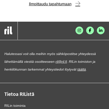
Ilmoittaudu tapahtumaan
Halutessasi voit olla meihin myös sähköpostitse yhteydessä
lähettämällä viestiä osoitteeseen
ril@ril.fi
. RILin toimiston ja
henkilökunnan tarkemmat yhteystiedot löytyvät
täältä
.
Tietoa RIListä
RILin toiminta