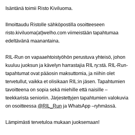
Isäntänä toimii
Risto Kiviluoma
.
Ilmoittaudu Ristolle sähköpostilla osoitteeseen
risto.kiviluoma(at)welho.com viimeistään tapahtumaa
edeltävänä maanantaina.
RIL-Run on vapaaehtoistyöhön perustuva yhteisö, johon
kuuluu juoksun ja kävelyn harrastajia RIL ry:stä. RIL-Run-
tapahtumat ovat pääosin maksuttomia, ja niihin olet
tervetullut, vaikka et olisikaan RIL:in jäsen. Tapahtumien
tavoitteena on sopia sekä miehille että naisille –
teekkarista senioriin. Järjestettyjen tapahtumien valokuvia
on osoitteessa
@RIL_Run
ja WhatsApp –ryhmässä.
Lämpimästi tervetuloa mukaan juoksemaan!