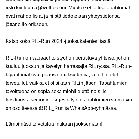
risto.kiviluoma@welho.com. Muutokset ja lisätapahtumat
ovat mahdollisia, ja niistä tiedotetaan yhteystietonsa
jättäneille erikseen.
Katso koko RIL-Run 2024 -juoksukalenteri tästä!
RIL-Run on vapaaehtoistyöhön perustuva yhteisö, johon
kuuluu juoksun ja kävelyn harrastajia RIL ry:stä. RIL-Run-
tapahtumat ovat pääosin maksuttomia, ja niihin olet
tervetullut, vaikka et olisikaan RILin jäsen. Tapahtumien
tavoitteena on sopia sekä miehille että naisille –
teekkarista senioriin. Järjestettyjen tapahtumien valokuvia
on osoitteessa
@RIL_Run
ja WhatsApp-ryhmässä.
Lämpimästi tervetuloa mukaan juoksemaan!