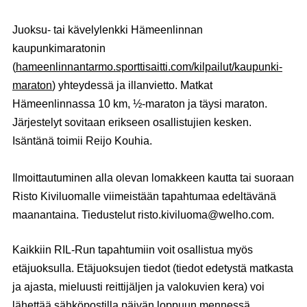
Juoksu- tai kävelylenkki Hämeenlinnan
kaupunkimaratonin
(
hameenlinnantarmo.sporttisaitti.com/kilpailut/kaupunki-
maraton
) yhteydessä ja illanvietto. Matkat
Hämeenlinnassa 10 km, ½-maraton ja täysi maraton.
Järjestelyt sovitaan erikseen osallistujien kesken.
Isäntänä toimii Reijo Kouhia.
Ilmoittautuminen alla olevan lomakkeen kautta tai suoraan
Risto Kiviluomalle viimeistään tapahtumaa edeltävänä
maanantaina. Tiedustelut risto.kiviluoma@welho.com.
Kaikkiin RIL-Run tapahtumiin voit osallistua myös
etäjuoksulla. Etäjuoksujen tiedot (tiedot edetystä matkasta
ja ajasta, mieluusti reittijäljen ja valokuvien kera) voi
lähettää sähköpostilla päivän loppuun mennessä