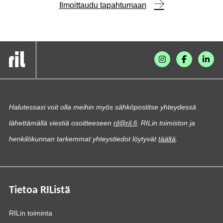
Ilmoittaudu tapahtumaan
Halutessasi voit olla meihin myös sähköpostitse yhteydessä
lähettämällä viestiä osoitteeseen
ril@ril.fi
. RILin toimiston ja
henkilökunnan tarkemmat yhteystiedot löytyvät
täältä
.
Tietoa RIListä
RILin toiminta