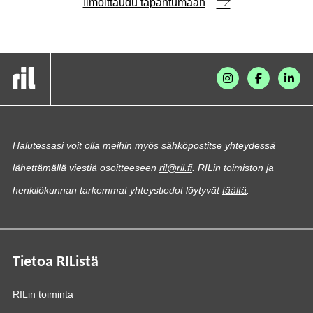
Ilmoittaudu tapahtumaan
Halutessasi voit olla meihin myös sähköpostitse yhteydessä
lähettämällä viestiä osoitteeseen
ril@ril.fi
. RILin toimiston ja
henkilökunnan tarkemmat yhteystiedot löytyvät
täältä
.
Tietoa RIListä
RILin toiminta