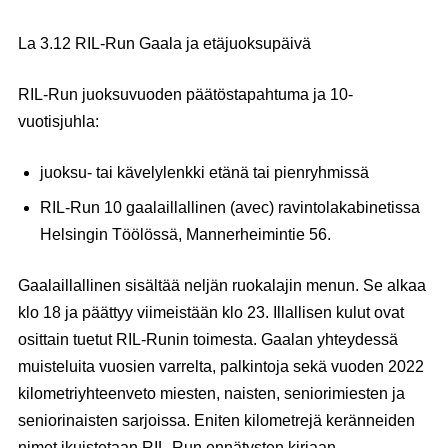
La 3.12 RIL-Run Gaala ja etäjuoksupäivä
RIL-Run juoksuvuoden päätöstapahtuma ja 10-
vuotisjuhla:
juoksu- tai kävelylenkki etänä tai pienryhmissä
RIL-Run 10 gaalaillallinen (avec) ravintolakabinetissa
Helsingin Töölössä, Mannerheimintie 56.
Gaalaillallinen sisältää neljän ruokalajin menun. Se alkaa
klo 18 ja päättyy viimeistään klo 23. Illallisen kulut ovat
osittain tuetut RIL-Runin toimesta. Gaalan yhteydessä
muisteluita vuosien varrelta, palkintoja sekä vuoden 2022
kilometriyhteenveto miesten, naisten, seniorimiesten ja
seniorinaisten sarjoissa. Eniten kilometrejä keränneiden
nimet ikuistetaan RIL-Run ennätysten kirjaan.