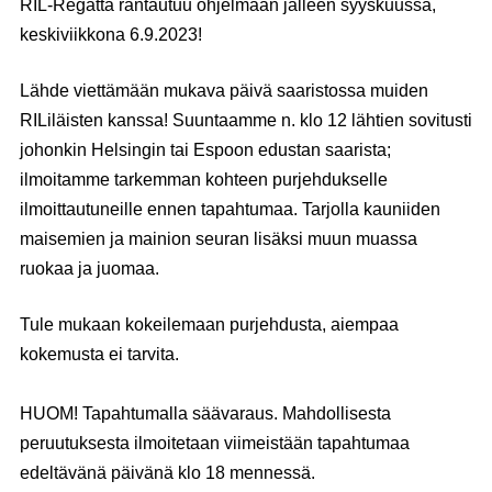
RIL-Regatta rantautuu ohjelmaan jälleen syyskuussa,
keskiviikkona 6.9.2023!
Lähde viettämään mukava päivä saaristossa muiden
RILiläisten kanssa! Suuntaamme n. klo 12 lähtien sovitusti
johonkin Helsingin tai Espoon edustan saarista;
ilmoitamme tarkemman kohteen purjehdukselle
ilmoittautuneille ennen tapahtumaa. Tarjolla kauniiden
maisemien ja mainion seuran lisäksi muun muassa
ruokaa ja juomaa.
Tule mukaan kokeilemaan purjehdusta, aiempaa
kokemusta ei tarvita.
HUOM! Tapahtumalla säävaraus. Mahdollisesta
peruutuksesta ilmoitetaan viimeistään tapahtumaa
edeltävänä päivänä klo 18 mennessä.