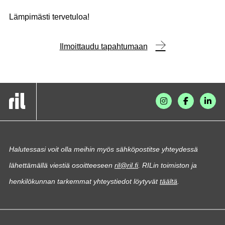
Lämpimästi tervetuloa!
Ilmoittaudu tapahtumaan
Halutessasi voit olla meihin myös sähköpostitse yhteydessä
lähettämällä viestiä osoitteeseen
ril@ril.fi
. RILin toimiston ja
henkilökunnan tarkemmat yhteystiedot löytyvät
täältä
.