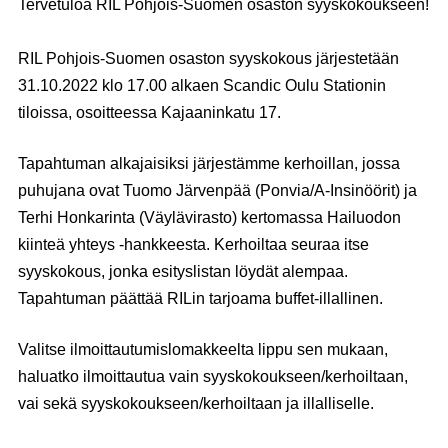
Tervetuloa RIL Pohjois-Suomen osaston syyskokoukseen!
RIL Pohjois-Suomen osaston syyskokous järjestetään
31.10.2022 klo 17.00 alkaen Scandic Oulu Stationin
tiloissa, osoitteessa Kajaaninkatu 17.
Tapahtuman alkajaisiksi järjestämme kerhoillan, jossa
puhujana ovat
Tuomo Järvenpää
(Ponvia/A-Insinöörit) ja
Terhi Honkarinta
(Väylävirasto) kertomassa Hailuodon
kiinteä yhteys -hankkeesta. Kerhoiltaa seuraa itse
syyskokous, jonka esityslistan löydät alempaa.
Tapahtuman päättää RILin tarjoama buffet-illallinen.
Valitse ilmoittautumislomakkeelta lippu sen mukaan,
haluatko ilmoittautua vain syyskokoukseen/kerhoiltaan,
vai sekä syyskokoukseen/kerhoiltaan ja illalliselle.