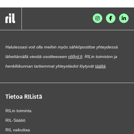
Halutessasi voit olla meihin myös sähköpostitse yhteydessä
lähettämällä viestiä osoitteeseen
ril@ril.fi
. RILin toimiston ja
henkilökunnan tarkemmat yhteystiedot löytyvät
täältä
.
Tietoa RIListä
RILin toiminta
RIL-Säätiö
RIL vaikuttaa