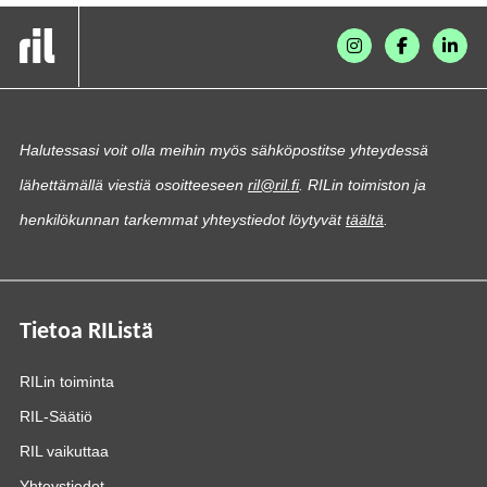
Halutessasi voit olla meihin myös sähköpostitse yhteydessä
lähettämällä viestiä osoitteeseen
ril@ril.fi
. RILin toimiston ja
henkilökunnan tarkemmat yhteystiedot löytyvät
täältä
.
Tietoa RIListä
RILin toiminta
RIL-Säätiö
RIL vaikuttaa
Yhteystiedot