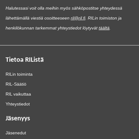
Halutessasi voit olla meihin myös sähköpostitse yhteydessä
lähettämällä viestiä osoitteeseen
ril@ril.fi
. RILin toimiston ja
henkilökunnan tarkemmat yhteystiedot löytyvät
täältä
.
Tietoa RIListä
RILin toiminta
RIL-Säätiö
RIL vaikuttaa
Yhteystiedot
Jäsenyys
Jäsenedut