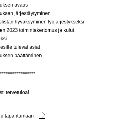
uksen avaus
ksen järjestäytyminen
listan hyväksyminen työjärjestykseksi
n 2023 toimintakertomus ja kulut
ksi
sille tulevat asiat
ksen päättäminen
*******************
i tervetuloa!
udu tapahtumaan