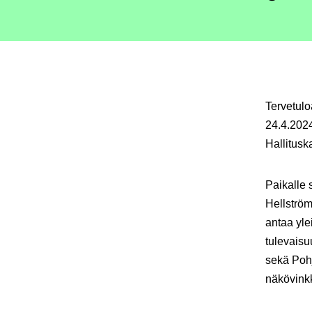
Tervetul
24.4.202
Hallitusk
Paikalle 
Hellströ
antaa yle
tulevaisu
sekä Poh
näkövinkk