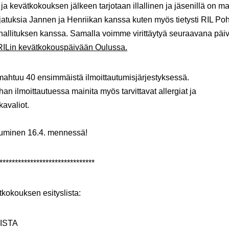
 ja kevätkokouksen jälkeen tarjotaan illallinen ja jäsenillä on ma
jatuksia Jannen ja Henriikan kanssa kuten myös tietysti RIL Poh
allituksen kanssa. Samalla voimme virittäytyä seuraavana päi
RILin kevätkokouspäivään Oulussa.
ahtuu 40 ensimmäistä ilmoittautumisjärjestyksessä.
n ilmoittautuessa mainita myös tarvittavat allergiat ja
kavaliot.
tuminen 16.4. mennessä!
*******************************
tkokouksen esityslista:
ISTA