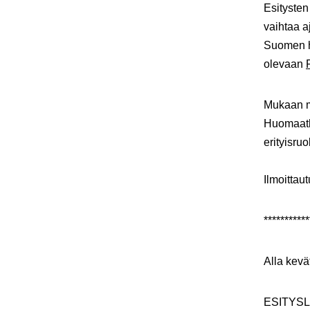
Esitysten
vaihtaa a
Suomen h
olevaan
Mukaan m
Huomaatha
erityisruo
Ilmoittau
***********
Alla kevä
ESITYSL