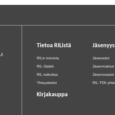
Tietoa RIListä
Jäsenyys
.fi
.
RILin toiminta
Jäsenedut
RIL-Säätiö
Jäsenmaksut
RIL vaikuttaa
Jäsenosastot 
Yhteystiedot
RIL-TEK-yhte
Kirjakauppa