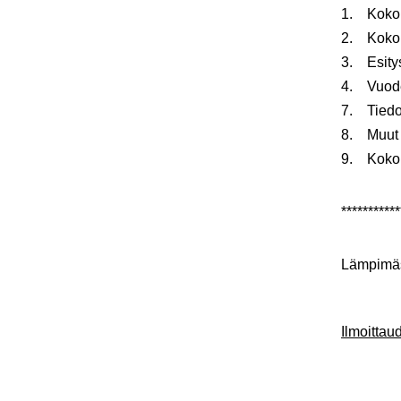
1. Koko
2. Kokou
3. Esitys
4. Vuode
7. Tiedo
8. Muut e
9. Kokou
***********
Lämpimäst
Ilmoitta