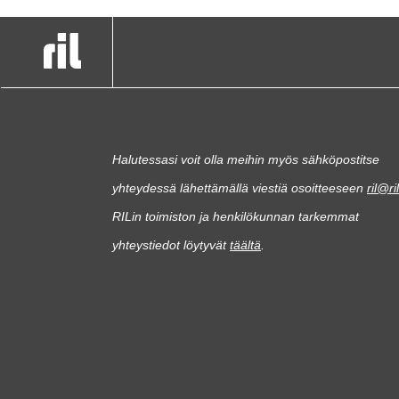
Halutessasi voit olla meihin myös sähköpostitse
yhteydessä lähettämällä viestiä osoitteeseen
ril@ril
RILin toimiston ja henkilökunnan tarkemmat
yhteystiedot löytyvät
täältä
.