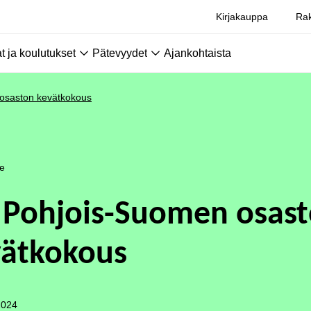
Kirjakauppa
Rak
 ja koulutukset
Pätevyydet
Ajankohtaista
osaston kevätkokous
le
 Pohjois-Suomen osas
vätkokous
2024