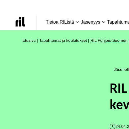
Tietoa RIListä
Jäsenyys
Tapahtumat
Etusivu
|
Tapahtumat ja koulutukset
|
RIL Pohjois-Suomen 
Jäsenel
RIL
ke
24.04.