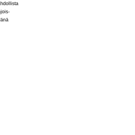
hdollista
jois-
vänä