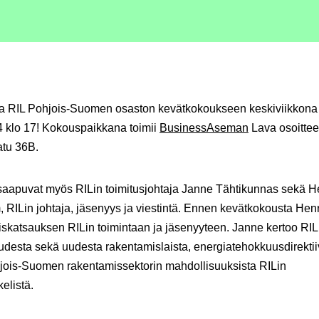
oa RIL Pohjois-Suomen osaston kevätkokoukseen keskiviikkona
4
klo 17! Kokouspaikkana toimii
BusinessAseman
Lava osoitte
atu 36B.
saapuvat myös RILin toimitusjohtaja
Janne Tähtikunnas
sekä
H
m
, RILin johtaja, jäsenyys ja viestintä. Ennen kevätkokousta Hen
iskatsauksen RILin toimintaan ja jäsenyyteen. Janne kertoo RIL
udesta sekä uudesta rakentamislaista, energiatehokkuusdirektii
jois-Suomen rakentamissektorin mahdollisuuksista RILin
elistä.