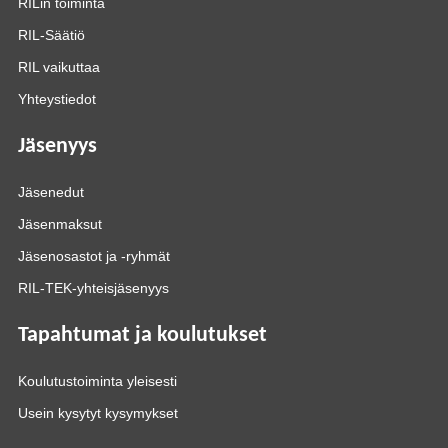
RILin toiminta
RIL-Säätiö
RIL vaikuttaa
Yhteystiedot
Jäsenyys
Jäsenedut
Jäsenmaksut
Jäsenosastot ja -ryhmät
RIL-TEK-yhteisjäsenyys
Tapahtumat ja koulutukset
Koulutustoiminta yleisesti
Usein kysytyt kysymykset