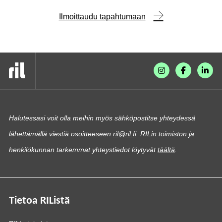
Ilmoittaudu tapahtumaan
Halutessasi voit olla meihin myös sähköpostitse yhteydessä
lähettämällä viestiä osoitteeseen
ril@ril.fi
. RILin toimiston ja
henkilökunnan tarkemmat yhteystiedot löytyvät
täältä
.
Tietoa RIListä