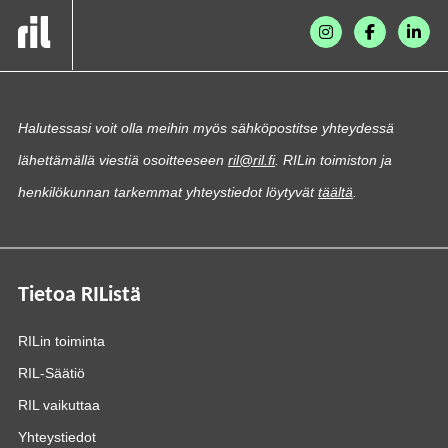
Halutessasi voit olla meihin myös sähköpostitse yhteydessä
lähettämällä viestiä osoitteeseen
ril@ril.fi
. RILin toimiston ja
henkilökunnan tarkemmat yhteystiedot löytyvät
täältä
.
Tietoa RIListä
RILin toiminta
RIL-Säätiö
RIL vaikuttaa
Yhteystiedot