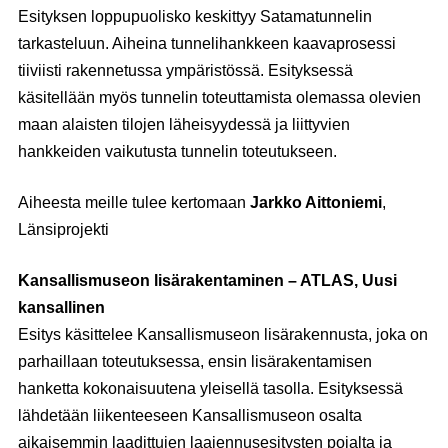
Esityksen loppupuolisko keskittyy Satamatunnelin
tarkasteluun. Aiheina tunnelihankkeen kaavaprosessi
tiiviisti rakennetussa ympäristössä. Esityksessä
käsitellään myös tunnelin toteuttamista olemassa olevien
maan alaisten tilojen läheisyydessä ja liittyvien
hankkeiden vaikutusta tunnelin toteutukseen.
Aiheesta meille tulee kertomaan
Jarkko Aittoniemi
,
Länsiprojekti
Kansallismuseon lisärakentaminen – ATLAS, Uusi
kansallinen
Esitys käsittelee Kansallismuseon lisärakennusta, joka on
parhaillaan toteutuksessa, ensin lisärakentamisen
hanketta kokonaisuutena yleisellä tasolla. Esityksessä
lähdetään liikenteeseen Kansallismuseon osalta
aikaisemmin laadittujen laajennusesitysten pojalta ja