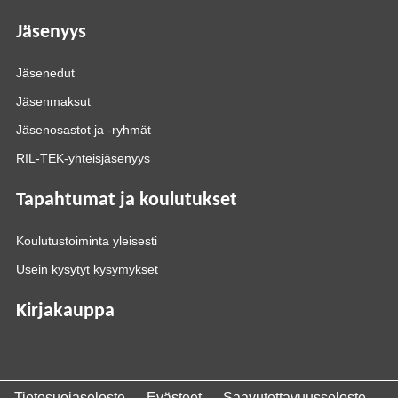
Jäsenyys
Jäsenedut
Jäsenmaksut
Jäsenosastot ja -ryhmät
RIL-TEK-yhteisjäsenyys
Tapahtumat ja koulutukset
Koulutustoiminta yleisesti
Usein kysytyt kysymykset
Kirjakauppa
Tietosuojaseloste
Evästeet
Saavutettavuusseloste