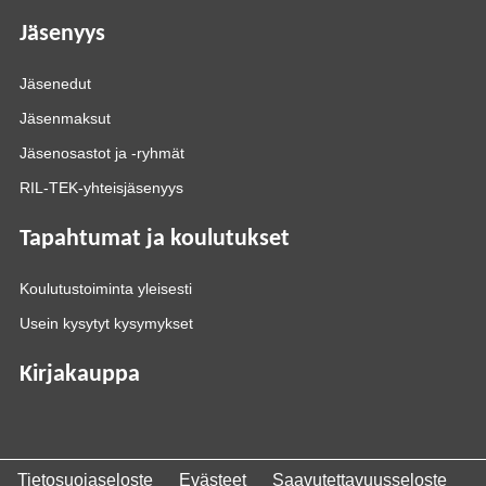
Jäsenyys
Jäsenedut
Jäsenmaksut
Jäsenosastot ja -ryhmät
RIL-TEK-yhteisjäsenyys
Tapahtumat ja koulutukset
Koulutustoiminta yleisesti
Usein kysytyt kysymykset
Kirjakauppa
Tietosuojaseloste
Evästeet
Saavutettavuusseloste