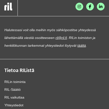
Halutessasi voit olla meihin myös sähköpostitse yhteydessä
lähettämällä viestiä osoitteeseen
ril@ril.fi
. RILin toimiston ja
henkilökunnan tarkemmat yhteystiedot löytyvät
täältä
.
Tietoa RIListä
RILin toiminta
RIL-Säätiö
RIL vaikuttaa
Yhteystiedot