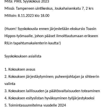
Mitä:
PiRIL Syyskokous 2023
Missä:
Tampereen uintikeskus, Joukahaisenkatu 7, 2 krs
Milloin:
8.11.2023 klo 18.00
(Huom! Syyskokousta ennen järjestetään ekskursio Toasin
Hippos-työmaalle, johon pääset ilmoittautumaan erikseen
RILin tapahtumakalenterin kautta!)
Syyskokouksen asialista
1.
Kokouksen avaus
2.
Kokouksen järjestäytyminen
; puheenjohtajan ja sihteerin
valinta
3.
Kokouksen laillisuuden ja päätösvaltaisuuden toteaminen
4.
Kokouksen esityslistan hyväksyminen työjärjestykseksi
5.
Toimintasuunnitelma vuodelle 2024