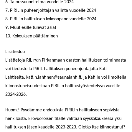
6.
Taloussuunnitelma vuodelle 2024
7.
PiRILin
puheenjohtajan valinta vuodelle 2024
8.
PiRILin
hallituksen kokoonpano vuodelle 2024
9.
Muut esille tulevat asiat
10.
Kokouksen päättäminen
Lisätiedot:
Lisätietoja RIL ry:n Pirkanmaan osaston hallituksen toiminnasta
voi tiedustella PiRIL hallituksen puheenjohtajalta Kati
Lahtiselta,
kati.h.lahtinen@saunalahti.fi
, ja Katille voi ilmoitella
kiinnostuneisuudestaan PiRIL:n hallitustyöskentelyyn vuosille
2024-2026.
Huom.! Pyydämme ehdotuksia PiRILin hallitukseen sopivista
henkilöistä. Erovuoroisen tilalle valitaan syyskokouksessa yksi
hallituksen jäsen kaudelle 2023-2023. Oletko itse kiinnostunut?