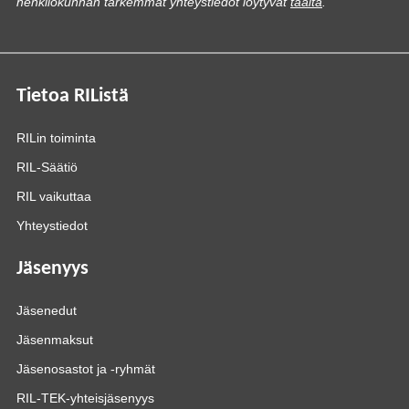
henkilökunnan tarkemmat yhteystiedot löytyvät
täältä
.
Tietoa RIListä
RILin toiminta
RIL-Säätiö
RIL vaikuttaa
Yhteystiedot
Jäsenyys
Jäsenedut
Jäsenmaksut
Jäsenosastot ja -ryhmät
RIL-TEK-yhteisjäsenyys