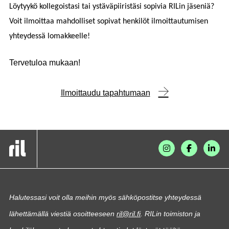
Löytyykö kollegoistasi tai ystäväpiiristäsi sopivia RILin jäseniä?
Voit ilmoittaa mahdolliset sopivat henkilöt ilmoittautumisen
yhteydessä lomakkeelle!
Tervetuloa mukaan!
Ilmoittaudu tapahtumaan
Halutessasi voit olla meihin myös sähköpostitse yhteydessä
lähettämällä viestiä osoitteeseen
ril@ril.fi
. RILin toimiston ja