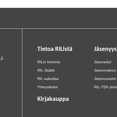
Tietoa RIListä
Jäsenyys
.fi
.
RILin toiminta
Jäsenedut
RIL-Säätiö
Jäsenmaksut
RIL vaikuttaa
Jäsenosastot 
Yhteystiedot
RIL-TEK-yhte
Kirjakauppa