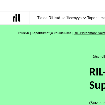
Tietoa RIListä
Jäsenyys
Tapahtumat
Etusivu
|
Tapahtumat ja koulutukset
|
RIL-Pirkanmaa: Nais
Jäsenel
RIL
Sup
02.09.