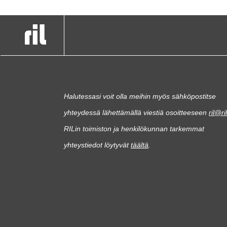
Halutessasi voit olla meihin myös sähköpostitse
yhteydessä lähettämällä viestiä osoitteeseen
ril@ril
RILin toimiston ja henkilökunnan tarkemmat
yhteystiedot löytyvät
täältä
.