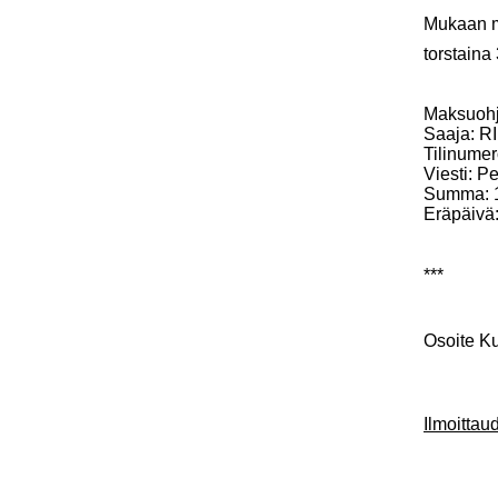
Mukaan ma
torstaina
Maksuohj
Saaja: RI
Tilinume
Viesti: P
Summa: 
Eräpäivä
***
Osoite K
Ilmoitta