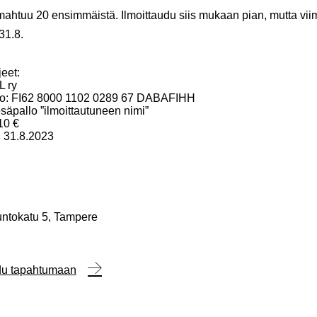
htuu 20 ensimmäistä. Ilmoittaudu siis mukaan pian, mutta vii
 31.8.
eet:
L ry
ro: FI62 8000 1102 0289 67 DABAFIHH
esäpallo ”ilmoittautuneen nimi”
10 €
: 31.8.2023
untokatu 5, Tampere
udu tapahtumaan