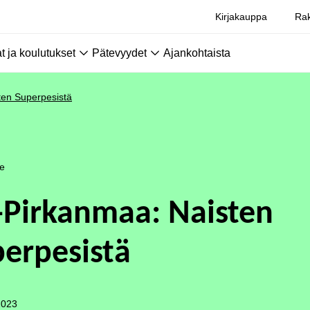
Kirjakauppa
Rak
 ja koulutukset
Pätevyydet
Ajankohtaista
ten Superpesistä
le
-Pirkanmaa: Naisten
erpesistä
2023