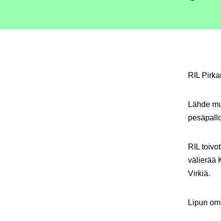
RIL Pirk
Lähde mu
pesäpall
RIL toivo
välierää 
Virkiä.
Lipun om