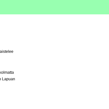
aistelee
kolmatta
on Lapuan