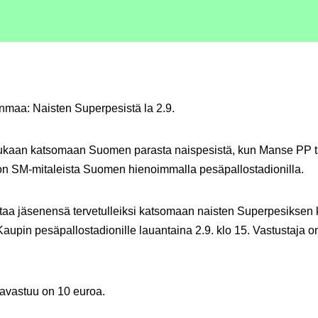
anmaa: Naisten Superpesistä la 2.9.
kaan katsomaan Suomen parasta naispesistä, kun Manse PP t
on SM-mitaleista Suomen hienoimmalla pesäpallostadionilla.
ttaa jäsenensä tervetulleiksi katsomaan naisten Superpesiksen 
Kaupin pesäpallostadionille lauantaina 2.9. klo 15. Vastustaja 
avastuu on 10 euroa.