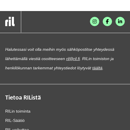
Halutessasi voit olla meihin myös sähköpostitse yhteydessä
lähettämällä viestiä osoitteeseen
ril@ril.fi
. RILin toimiston ja
henkilökunnan tarkemmat yhteystiedot löytyvät
täältä
.
Tietoa RIListä
RILin toiminta
RIL-Säätiö
RIL vaikuttaa