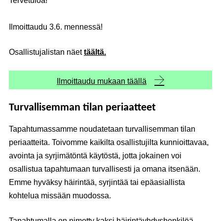
Tervetuloa!
Ilmoittaudu 3.6. mennessä!
Osallistujalistan näet
täältä.
Ilmoittaudu mukaan täällä
Turvallisemman tilan periaatteet
Tapahtumassamme noudatetaan turvallisemman tilan
periaatteita. Toivomme kaikilta osallistujilta kunnioittavaa,
avointa ja syrjimätöntä käytöstä, jotta jokainen voi
osallistua tapahtumaan turvallisesti ja omana itsenään.
Emme hyväksy häirintää, syrjintää tai epäasiallista
kohtelua missään muodossa.
Tapahtumalla on nimetty kaksi häirintäyhdyshenkilöä,