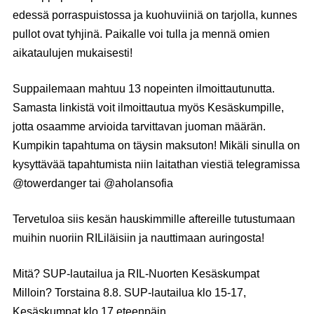
edessä porraspuistossa ja kuohuviiniä on tarjolla, kunnes
pullot ovat tyhjinä. Paikalle voi tulla ja mennä omien
aikataulujen mukaisesti!
Suppailemaan mahtuu 13 nopeinten ilmoittautunutta.
Samasta linkistä voit ilmoittautua myös Kesäskumpille,
jotta osaamme arvioida tarvittavan juoman määrän.
Kumpikin tapahtuma on täysin maksuton! Mikäli sinulla on
kysyttävää tapahtumista niin laitathan viestiä telegramissa
@towerdanger tai @aholansofia
Tervetuloa siis kesän hauskimmille aftereille tutustumaan
muihin nuoriin RILiläisiin ja nauttimaan auringosta!
Mitä? SUP-lautailua ja RIL-Nuorten Kesäskumpat
Milloin? Torstaina 8.8. SUP-lautailua klo 15-17,
Kesäskumpat klo 17 eteenpäin