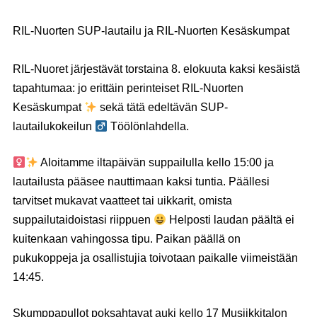
RIL-Nuorten SUP-lautailu ja RIL-Nuorten Kesäskumpat
RIL-Nuoret järjestävät torstaina 8. elokuuta kaksi kesäistä
tapahtumaa: jo erittäin perinteiset RIL-Nuorten
Kesäskumpat
sekä tätä edeltävän SUP-
lautailukokeilun ‍
Töölönlahdella.
Aloitamme iltapäivän suppailulla kello 15:00 ja
lautailusta pääsee nauttimaan kaksi tuntia. Päällesi
tarvitset mukavat vaatteet tai uikkarit, omista
suppailutaidoistasi riippuen
Helposti laudan päältä ei
kuitenkaan vahingossa tipu. Paikan päällä on
pukukoppeja ja osallistujia toivotaan paikalle viimeistään
14:45.
Skumppapullot poksahtavat auki kello 17 Musiikkitalon