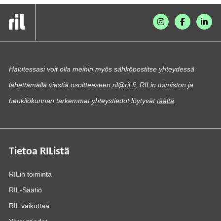
Halutessasi voit olla meihin myös sähköpostitse yhteydessä
lähettämällä viestiä osoitteeseen
ril@ril.fi
. RILin toimiston ja
henkilökunnan tarkemmat yhteystiedot löytyvät
täältä
.
Tietoa RIListä
RILin toiminta
RIL-Säätiö
RIL vaikuttaa