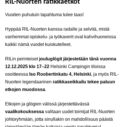
RIL-Nuorten ratikkaetkot
Vuoden puhutuin tapahtuma tulee taas!
Hyppää RIL-Nuorten kanssa radalle ja selvitä, mistä
vanhemmat opiskelu- ja työkaverit ovat kahvihuoneissa
kaikki nämä vuodet kuiskutelleet.
RILin perinteiset
jouluglögit järjestetään tänä vuonna
12.12.2025 klo 17–22
Helsinki Campingin tiloissa
osoitteessa
Iso Roobertinkatu 4, Helsinki
, ja myös RIL-
Nuorten legendaarinen
ratikkaseikkailu tekee paluun
etkojen muodossa
.
Etkojen ja glögien välissä järjestettävässä
vaalikokouksessa
valitaan uudet toimijat RIL-Nuorten
johtoryhmään, jotta sinullakin on mahdollisuus päästä
järjestämään tämän kaltaisia upeita tapahtumia!