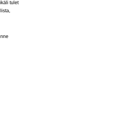
äli tulet
ista,
inne