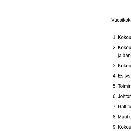
Vuosikok
Kokou
Kokouk
ja ään
Kokou
Esitys
Toimi
Johtor
Halli
Muut e
Kokou