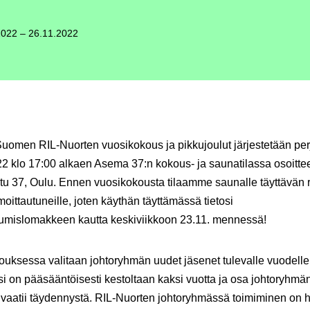
2022 – 26.11.2022
Suomen RIL-Nuorten vuosikokous ja pikkujoulut järjestetään
per
22
klo 17:00 alkaen Asema 37:n kokous- ja saunatilassa osoitte
u 37, Oulu. Ennen vuosikokousta tilaamme saunalle täyttävän 
lmoittautuneille, joten käythän täyttämässä tietosi
utumislomakkeen kautta
keskiviikkoon
23.11.
mennessä!
uksessa valitaan johtoryhmän uudet jäsenet tulevalle vuodelle
i on pääsääntöisesti kestoltaan kaksi vuotta ja osa johtoryhmä
 vaatii täydennystä. RIL-Nuorten johtoryhmässä toimiminen on 