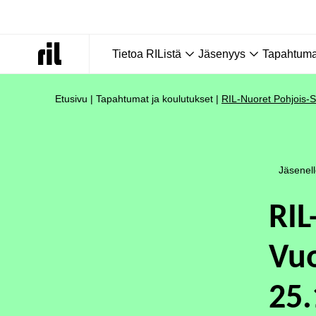
Tietoa RIListä
Jäsenyys
Tapahtumat
Etusivu
|
Tapahtumat ja koulutukset
|
RIL-Nuoret Pohjois-S
Jäsenel
RIL
Vuo
25.