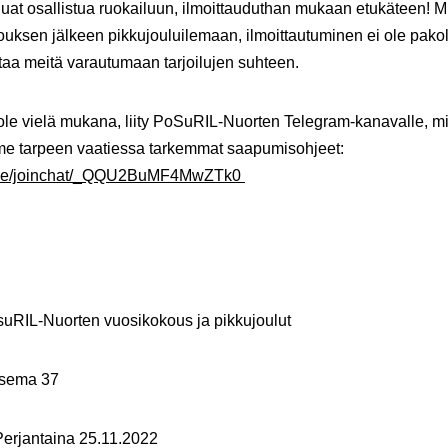
luat osallistua ruokailuun, ilmoittauduthan mukaan etukäteen! Mik
uksen jälkeen pikkujouluilemaan, ilmoittautuminen ei ole pakoll
taa meitä varautumaan tarjoilujen suhteen.
 ole vielä mukana, liity PoSuRIL-Nuorten Telegram-kanavalle, m
me tarpeen vaatiessa tarkemmat saapumisohjeet:
t.me/joinchat/_QQU2BuMF4MwZTk0
suRIL-Nuorten vuosikokous ja pikkujoulut
Asema 37
Perjantaina 25.11.2022