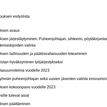
ouksen esityslista
ksen avaus
sen järjestäytyminen: Puheenjohtajan, sihteerin, pöytäkirjanta
tenlaskijoiden valinta
ksen laillisuuden ja päätösvaltaisuuden toteaminen
listan hyväksyminen työjärjestykseksi
ntasuunnitelma vuodelle 2023
yhmän puheenjohtajan sekä uusien jäsenten valinta erovuoroiste
tuksen kokoonpano vuodelle 2023
sille tulevat asiat
ksen päättäminen