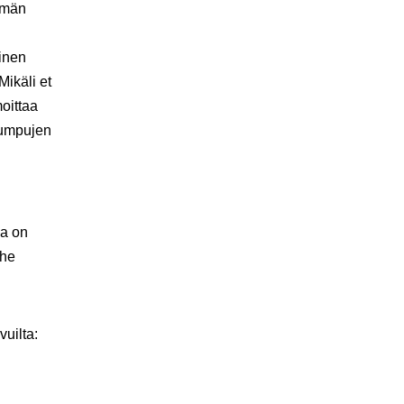
ämän
inen
Mikäli et
moittaa
rumpujen
la on
yhe
vuilta: