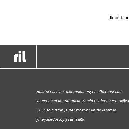
Ilmoitta
Halutessasi voit olla meihin myös sähköpostitse
yhteydessä lähettämällä viestiä osoitteeseen
ril@ril
RILin toimiston ja henkilökunnan tarkemmat
yhteystiedot löytyvät
täältä
.