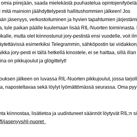
 omia piirejään, saada mielekästä puuhastelua opintojen/työel
ai mitä mainioin jäähdyttelypesti hallitushommien jälkeen! Jos
än jäsenyys, verkostoituminen ja hyvien tapahtumien järjestäm
a, tule paikan päälle kuulemaan lisää RIL-Nuorten toiminnasta. 
kalle, mutta olet kiinnostunut jory-pestistä ensi vuodelle, voit il
äytettävissä esimerkiksi Telegrammin, sähköpostin tai viidakko
ikka jory-pesti ei tällä hetkellä kinostele, ei se haittaa, sillä illan
ina on pikkujoulut ja glögittelyt!
uksen jälkeen on luvassa RIL-Nuorten pikkujoulut, jossa tarjol
ta, naposteltavaa sekä löylyt lyömättömässä seurassa. Oma py
nta kiinnostaa, lisätietoa ja uudistuneet säännöt löytyvät RIL:n si
/fi/jasenyys/ril-nuoret