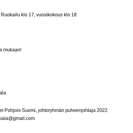
Ruokailu klo 17, vuosikokous klo 18
loa mukaan!
n
iala
et Pohjois-Suomi, johtoryhmän puheenjohtaja 2022
siala@gmail.com