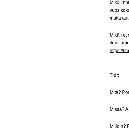
Mikäli ha
vuosikoko
mutta aut
Mikäli et
ilmoitam
https://
Tldr;
Mitä? Po
Missä? 
Milloin?