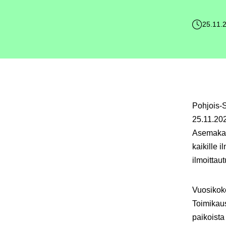
25.11.
Pohjois-
25.11.20
Asemakat
kaikille i
ilmoitta
Vuosikoko
Toimikaus
paikoista