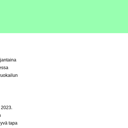
jantaina
essa
ruokailun
 2023.
n
hyvä tapa