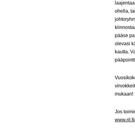
laajentaa
ohella, t
johtoryhm
kiinnosta
pääse pai
olevasi k
kautta. Va
pääpointt
Vuosikoko
virvokkei
mukaan!
Jos toimi
www.ril.fi