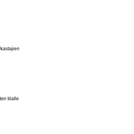
rkastajien
n tilalle