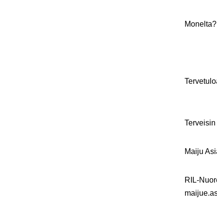
Monelta? 
Tervetu
Terveisi
Maiju As
RIL-Nuor
maijue.a