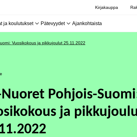
Kirjakauppa
Rak
 ja koulutukset
Pätevyydet
Ajankohtaista
uomi: Vuosikokous ja pikkujoulut 25.11.2022
le
-Nuoret Pohjois-Suomi
sikokous ja pikkujoul
11.2022