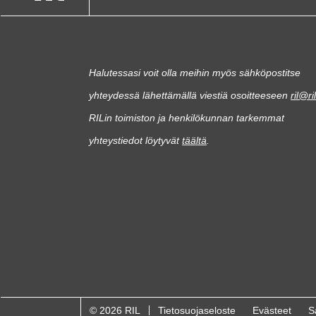
Halutessasi voit olla meihin myös sähköpostitse
yhteydessä lähettämällä viestiä osoitteeseen
ril@ril
RILin toimiston ja henkilökunnan tarkemmat
yhteystiedot löytyvät
täältä
.
© 2026 RIL
Tietosuojaseloste
Evästeet
S