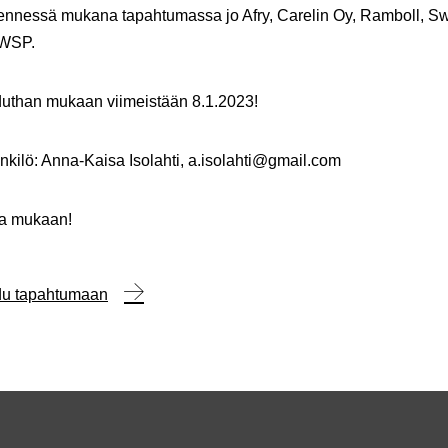
nnessä mukana tapahtumassa jo Afry, Carelin Oy, Ramboll, S
 WSP.
duthan mukaan viimeistään 8.1.2023!
kilö: Anna-Kaisa Isolahti, a.isolahti@gmail.com
oa mukaan!
udu tapahtumaan