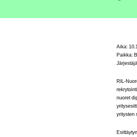
Aika: 10.
Paikka: 
Järjestäj
RIL-Nuor
rekrytoin
nuoret dip
yritysesi
yritysten 
Esittäyty