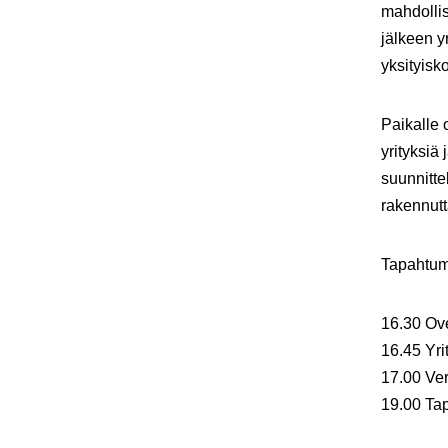
mahdollis
jälkeen y
yksityisk
Paikalle 
yrityksiä
suunnittel
rakennutt
Tapahtum
16.30 Ove
16.45 Yri
17.00 Ver
19.00 Ta