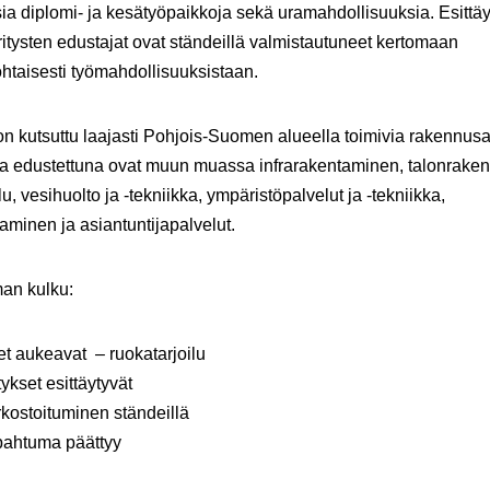
ia diplomi- ja kesätyöpaikkoja sekä uramahdollisuuksia. Esittä
ritysten edustajat ovat ständeillä valmistautuneet kertomaan
ohtaisesti työmahdollisuuksistaan.
on kutsuttu laajasti Pohjois-Suomen alueella toimivia rakennus
 ja edustettuna ovat muun muassa infrarakentaminen, talonrake
u, vesihuolto ja -tekniikka, ympäristöpalvelut ja -tekniikka,
aminen ja asiantuntijapalvelut.
an kulku:
t aukeavat – ruokatarjoilu
tykset esittäytyvät
kostoituminen ständeillä
pahtuma päättyy