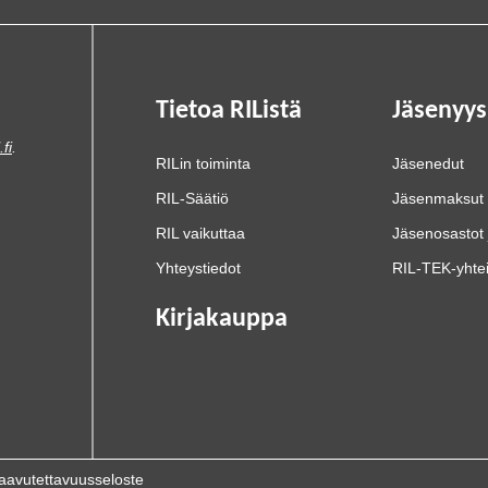
Tietoa RIListä
Jäsenyys
.fi
.
RILin toiminta
Jäsenedut
RIL-Säätiö
Jäsenmaksut
RIL vaikuttaa
Jäsenosastot 
Yhteystiedot
RIL-TEK-yhte
Kirjakauppa
aavutettavuusseloste