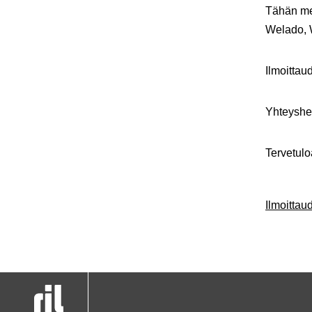
Tähän me
Welado,
Ilmoittau
Yhteyshen
Tervetul
Ilmoitta