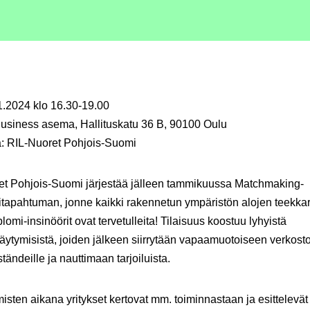
1.2024 klo 16.30-19.00
Business asema, Hallituskatu 36 B, 90100 Oulu
ä: RIL-Nuoret Pohjois-Suomi
et Pohjois-Suomi järjestää jälleen tammikuussa Matchmaking-
titapahtuman, jonne kaikki rakennetun ympäristön alojen teekkari
lomi-insinöörit ovat tervetulleita!
Tilaisuus koostuu lyhyistä
ttäytymisistä, joiden jälkeen siirrytään vapaamuotoiseen verkos
ständeille ja nauttimaan tarjoiluista.
misten aikana yritykset kertovat mm. toiminnastaan ja esittelevät