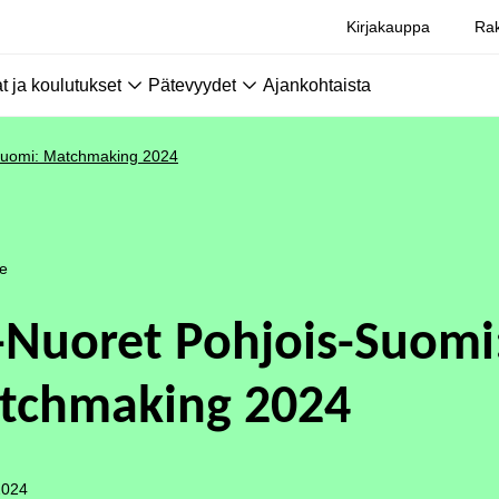
Kirjakauppa
Rak
 ja koulutukset
Pätevyydet
Ajankohtaista
Suomi: Matchmaking 2024
le
-Nuoret Pohjois-Suomi
tchmaking 2024
2024