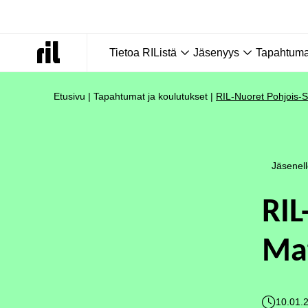
Tietoa RIListä
Jäsenyys
Tapahtumat
Etusivu
|
Tapahtumat ja koulutukset
|
RIL-Nuoret Pohjois-
Jäsenel
RIL
Ma
10.01.