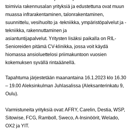
toimivia rakennusalan yrityksiä ja edustettuna ovat muun
muassa infrarakentaminen, talonrakentaminen,
suunnittelu, vesihuolto ja -tekniikka, ympäristöpalvelut ja -
tekniikka, rakennuttaminen ja
asiantuntijapalvelut. Yritysten lisäksi paikalla on RIL-
Senioreiden pitämä CV-klinikka, jossa voit käydä
hiomassa ansioluettelosi priimakuntoon vuosien
kokemuksen syvällä rintaäänellä.
Tapahtuma järjestetään
maanantaina 16.1.2023
klo 16.30
– 19.00 Aleksinkulman Juhlasalissa (Aleksanterinkatu 9,
Oulu).
Varmistuneita yrityksiä ovat: AFRY, Carelin, Destia, WSP,
Sitowise, FCG, Ramboll, Sweco, A-Insinöörit, Welado,
OX2 ja YIT.