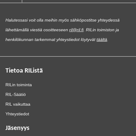
Halutessasi voit olla meihin myös sähköpostitse yhteydessä
lähettämällä viestiä osoitteeseen
ril@ril.fi
. RILin toimiston ja
henkilökunnan tarkemmat yhteystiedot löytyvät
täältä
.
Tietoa RIListä
RILin toiminta
RIL-Säätiö
RIL vaikuttaa
Yhteystiedot
Jäsenyys