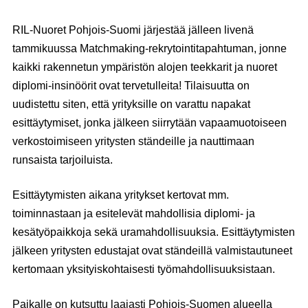
RIL-Nuoret Pohjois-Suomi järjestää jälleen livenä
tammikuussa Matchmaking-rekrytointitapahtuman, jonne
kaikki rakennetun ympäristön alojen teekkarit ja nuoret
diplomi-insinöörit ovat tervetulleita! Tilaisuutta on
uudistettu siten, että yrityksille on varattu napakat
esittäytymiset, jonka jälkeen siirrytään vapaamuotoiseen
verkostoimiseen yritysten ständeille ja nauttimaan
runsaista tarjoiluista.
Esittäytymisten aikana yritykset kertovat mm.
toiminnastaan ja esitelevät mahdollisia diplomi- ja
kesätyöpaikkoja sekä uramahdollisuuksia. Esittäytymisten
jälkeen yritysten edustajat ovat ständeillä valmistautuneet
kertomaan yksityiskohtaisesti työmahdollisuuksistaan.
Paikalle on kutsuttu laajasti Pohjois-Suomen alueella