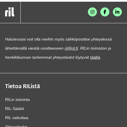
Halutessasi voit olla meihin myös sähköpostitse yhteydessä
lähettämällä viestiä osoitteeseen
ril@ril.fi
. RILin toimiston ja
henkilökunnan tarkemmat yhteystiedot löytyvät
täältä
.
Tietoa RIListä
RILin toiminta
RIL-Säätiö
RIL vaikuttaa
Yhteystiedot