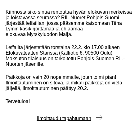
Kiinnostaisiko sinua rentoutua hyvän elokuvan merkeissä
ja loistavassa seurassa? RIL-Nuoret Pohjois-Suomi
järjestää leffaillan, jossa pääsemme katsomaan Tiina
Lymin käsikirjoittamaa ja ohjaamaa
elokuvaa
Myrskyluodon Maija.
Leffailta järjestetään torstaina 22.2. klo 17.00 alkaen
Elokuvateatteri Starissa (Kalliotie 6, 90500 Oulu).
Maksuton tilaisuus on tarkoitettu Pohjois-Suomen RIL-
Nuorten jäsenille.
Paikkoja on vain 20 nopeimmalle, joten toimi pian!
Ilmoittautuminen on sitova, ja mikäli paikkoja on vielä
jäljellä, ilmoittautuminen päättyy 20.2.
Tervetuloa!
Ilmoittaudu tapahtumaan