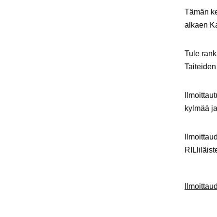
Tämän kes
alkaen Ka
Tule rank
Taiteiden 
Ilmoittau
kylmää ja
Ilmoittau
RILliläis
Ilmoitta