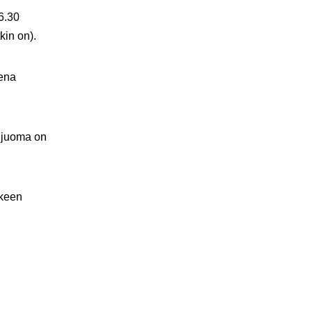
6.30
kin on).
sena
, juoma on
lkeen