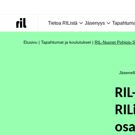
Tietoa RIListä
Jäsenyys
Tapahtumat
Etusivu
|
Tapahtumat ja koulutukset
|
RIL-Nuoret Pohjois-S
Jäsenel
RIL
RIL
osa