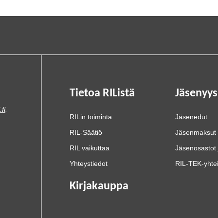
Tietoa RIListä
Jäsenyys
.fi
.
RILin toiminta
Jäsenedut
RIL-Säätiö
Jäsenmaksut
RIL vaikuttaa
Jäsenosastot 
Yhteystiedot
RIL-TEK-yhte
Kirjakauppa