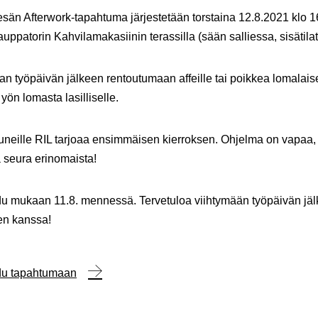
än Afterwork-tapahtuma järjestetään torstaina 12.8.2021 klo 1
uppatorin Kahvilamakasiinin terassilla (sään salliessa, sisätilat
an työpäivän jälkeen rentoutumaan affeille tai poikkea lomalai
yön lomasta lasilliselle.
tuneille RIL tarjoaa ensimmäisen kierroksen. Ohjelma on vapaa
 seura erinomaista!
du mukaan 11.8. mennessä. Tervetuloa viihtymään työpäivän jä
ten kanssa!
udu tapahtumaan