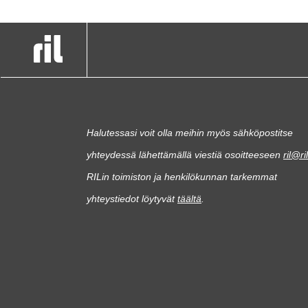
Halutessasi voit olla meihin myös sähköpostitse
yhteydessä lähettämällä viestiä osoitteeseen
ril@ril
RILin toimiston ja henkilökunnan tarkemmat
yhteystiedot löytyvät
täältä
.