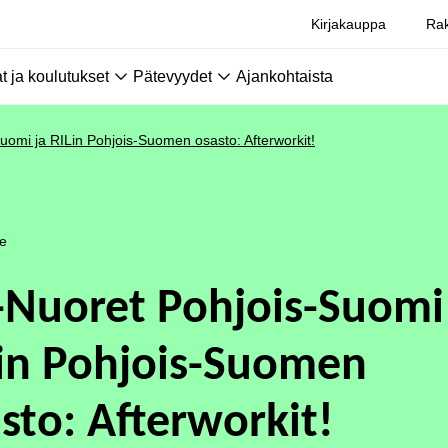
Kirjakauppa
Rak
 ja koulutukset
Pätevyydet
Ajankohtaista
uomi ja RILin Pohjois-Suomen osasto: Afterworkit!
le
-Nuoret Pohjois-Suomi
in Pohjois-Suomen
sto: Afterworkit!