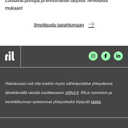
Loistavat puhujat ja erinomaiset tarjoilut Tervetuloa
mukaan!
Ilmoittaudu tapahtumaan
Halutessasi voit olla meihin myös sähköpostitse yhteydessä
lähettämällä viestiä osoitteeseen
ril@ril.fi
. RILin toimiston ja
henkilökunnan tarkemmat yhteystiedot löytyvät
täältä
.