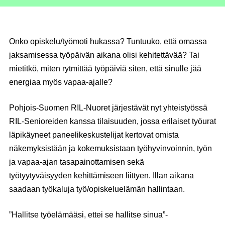
Onko opiskelu/työmoti hukassa? Tuntuuko, että omassa
jaksamisessa työpäivän aikana olisi kehitettävää? Tai
mietitkö, miten rytmittää työpäiviä siten, että sinulle jää
energiaa myös vapaa-ajalle?
Pohjois-Suomen RIL-Nuoret järjestävät nyt yhteistyössä
RIL-Senioreiden kanssa tilaisuuden, jossa erilaiset työurat
läpikäyneet paneelikeskustelijat kertovat omista
näkemyksistään ja kokemuksistaan työhyvinvoinnin, työn
ja vapaa-ajan tasapainottamisen sekä
työtyytyväisyyden kehittämiseen liittyen. Illan aikana
saadaan työkaluja työ/opiskeluelämän hallintaan.
”Hallitse työelämääsi, ettei se hallitse sinua”-