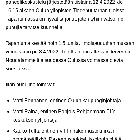
paneelikeskustelu järjestetään
tiistaina 12.4.2022 klo
16.15 alkaen
Oulun yliopiston Tiedepuutarhan tiloissa.
Tapahtumassa on hyvät tarjoilut, joten tyhjin vatsoin ei
puhujia tarvitse kuunnella.
Tapahtuma kestää noin 1,5 tuntia. Ilmoittauduthan mukaan
viimeistään pe 8.4.2022! Tulethan paikalle vain terveenä.
Noudatamme tilaisuudessa Oulussa voimassa olevia
suosituksia.
Illan puhujina toimivat:
Matti Pennanen
, entinen Oulun kaupunginjohtaja
Matti Räinä, entinen Pohjois-Pohjanmaan ELY-
keskuksen ylijohtaja
Kauko Tulla
, entinen VTT:n rakennustekniikan
ryhmäpäällikkö, Rakennustarkkailija-blogin pitäjä