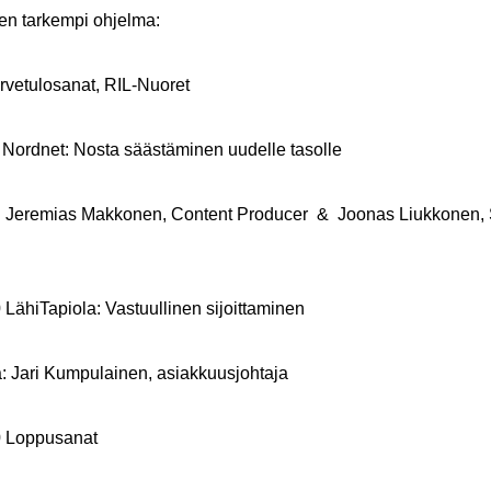
en tarkempi ohjelma:
rvetulosanat, RIL-Nuoret
0
Nordnet: Nosta säästäminen uudelle tasolle
: Jeremias Makkonen, Content Producer & Joonas Liukkonen, 
er
0
LähiTapiola: Vastuullinen sijoittaminen
: Jari Kumpulainen, asiakkuusjohtaja
0 Loppusanat