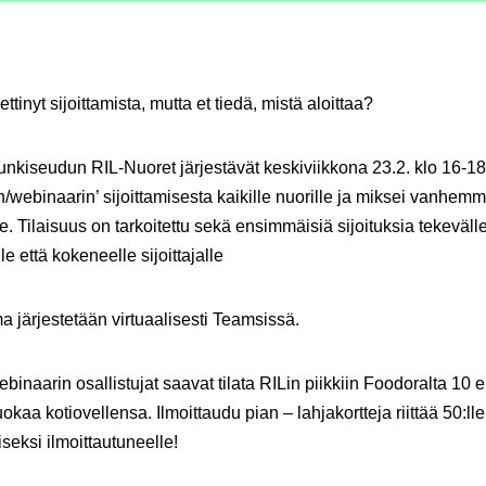
ttinyt sijoittamista, mutta et tiedä, mistä aloittaa?
kiseudun RIL-Nuoret järjestävät keskiviikkona 23.2. klo 16-1
un/webinaarin’ sijoittamisesta kaikille nuorille ja miksei vanhemm
lle. Tilaisuus on tarkoitettu sekä ensimmäisiä sijoituksia tekeväll
alle että kokeneelle sijoittajalle
 järjestetään virtuaalisesti Teamsissä.
inaarin osallistujat saavat tilata RILin piikkiin Foodoralta 10 
okaa kotiovellensa. Ilmoittaudu pian – lahjakortteja riittää 50:lle
eksi ilmoittautuneelle!