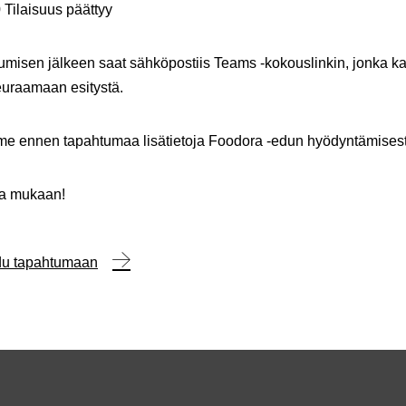
 Tilaisuus päättyy
tumisen jälkeen saat sähköpostiis Teams -kokouslinkin, jonka ka
euraamaan esitystä.
e ennen tapahtumaa lisätietoja Foodora -edun hyödyntämisest
oa mukaan!
udu tapahtumaan