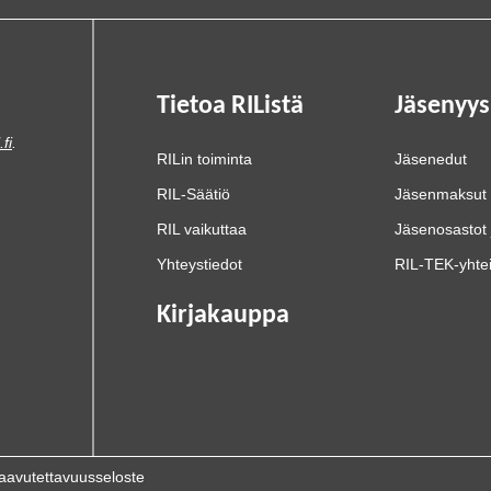
Tietoa RIListä
Jäsenyys
.fi
.
RILin toiminta
Jäsenedut
RIL-Säätiö
Jäsenmaksut
RIL vaikuttaa
Jäsenosastot 
Yhteystiedot
RIL-TEK-yhte
Kirjakauppa
aavutettavuusseloste