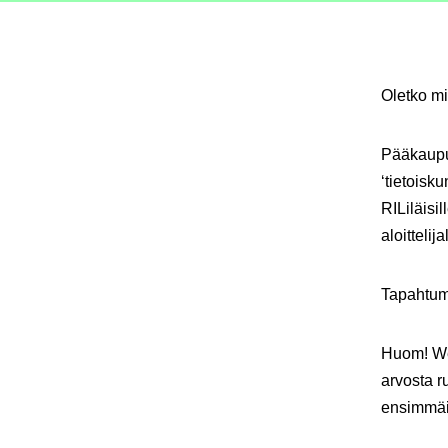
Oletko mie
Pääkaupun
‘tietoisk
RILiläisi
aloittelij
Tapahtuma
Huom! Web
arvosta ru
ensimmäis