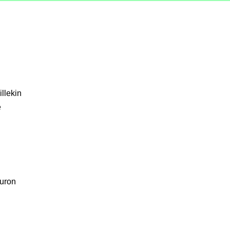
8
illekin
e
euron