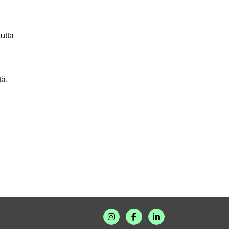
utta
ä.