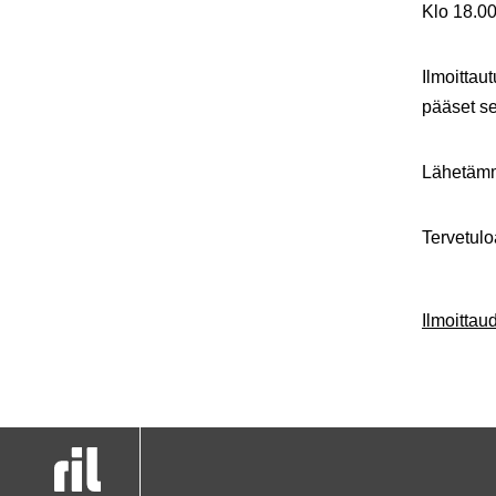
Klo 18.00
Ilmoittau
pääset s
Lähetämm
Tervetul
Ilmoitta