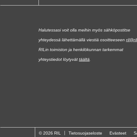
Halutessasi voit olla meihin myös sähköpostitse
yhteydessä lähettämällä viestiä osoitteeseen
ril@ril
RILin toimiston ja henkilökunnan tarkemmat
yhteystiedot löytyvät
täältä
.
© 2026 RIL
Tietosuojaseloste
Evästeet
S