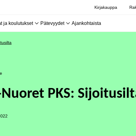
Kirjakauppa
Rak
 ja koulutukset
Pätevyydet
Ajankohtaista
tusilta
le
-Nuoret PKS: Sijoitusil
2022