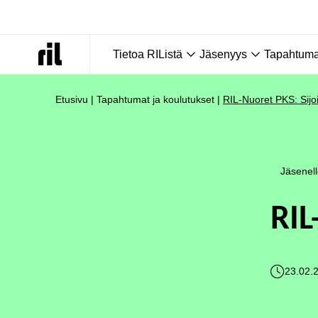
Tietoa RIListä
Jäsenyys
Tapahtumat
Etusivu
|
Tapahtumat ja koulutukset
|
RIL-Nuoret PKS: Sijoi
Jäsenel
RIL
23.02.