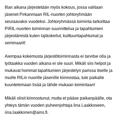
Illan aikana järjestetään myös kokous, jossa valitaan
jäsenet Pirkanmaan RIL-nuorten johtoryhmään
seuraavaksi vuodeksi. Johtoryhmässä toiminta tarkoittaa
PiRIL-nuorten toiminnan suunnittelua ja tapahtumien
järjestämistä kuten lajikokeilut, kulttuuritapahtumat ja
seminaarit!
Aiempaa kokemusta järjestötoiminnasta ei tarvitse olla ja
työtaakka vuoden aikana ei ole suuri. Mikäli siis helpot ja
mukavat hommat tapahtumien järjestelyn parissa itselle ja
muille RILin nuorille jäsenille kiinnostaa, tule paikalle
kuuntelemaan lisää ja lähde mukaan toimintaan!
Mikäli olisit kiinnostunut, mutta et pääse paikanpäälle, ota
yhteys tämän vuoden puheenjohtaja Iina Laakkoseen,
iina.laakkonen@ains.fi.