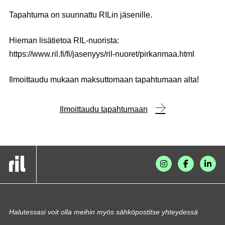
Tapahtuma on suunnattu RILin jäsenille.
Hieman lisätietoa RIL-nuorista:
https://www.ril.fi/fi/jasenyys/ril-nuoret/pirkanmaa.html
Ilmoittaudu mukaan maksuttomaan tapahtumaan alta!
Ilmoittaudu tapahtumaan
Halutessasi voit olla meihin myös sähköpostitse yhteydessä