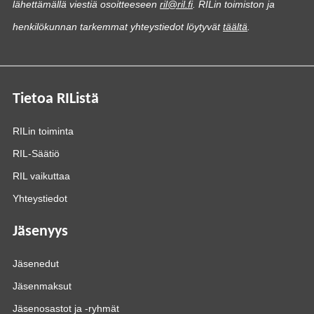
lähettämällä viestiä osoitteeseen
ril@ril.fi
. RILin toimiston ja
henkilökunnan tarkemmat yhteystiedot löytyvät
täältä
.
Tietoa RIListä
RILin toiminta
RIL-Säätiö
RIL vaikuttaa
Yhteystiedot
Jäsenyys
Jäsenedut
Jäsenmaksut
Jäsenosastot ja -ryhmät