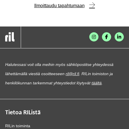
Ilmoittaudu tapahtumaan
Halutessasi voit olla meihin myös sähköpostitse yhteydessä
lähettämällä viestiä osoitteeseen
ril@ril.fi
. RILin toimiston ja
henkilökunnan tarkemmat yhteystiedot löytyvät
täältä
.
Tietoa RIListä
RILin toiminta