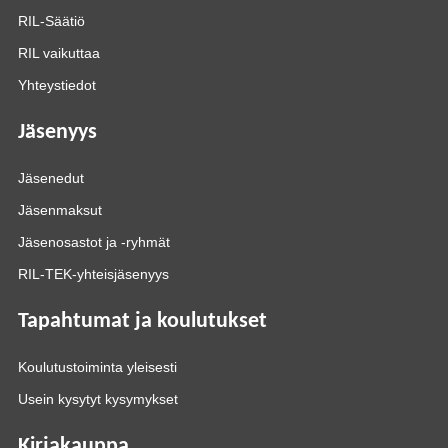
RIL-Säätiö
RIL vaikuttaa
Yhteystiedot
Jäsenyys
Jäsenedut
Jäsenmaksut
Jäsenosastot ja -ryhmät
RIL-TEK-yhteisjäsenyys
Tapahtumat ja koulutukset
Koulutustoiminta yleisesti
Usein kysytyt kysymykset
Kirjakauppa