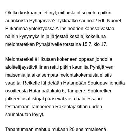
Oletko koskaan miettinyt, millaista olisi meloa pitkin
aurinkoista Pyhäjärveä? Tykkäätkö saunoa? RIL-Nuoret
Pirkanmaa yhteistyössä A-Insinöörien kanssa vastaa
näihin kysymyksiin ja järjestää kesälajikokeiluna
melontaretken Pyhäjärvelle torstaina 15.7. klo 17.
Melontaretkellä liikutaan kokeneen oppaan johdolla
aloittelijaystävällinen reitti pitkin kauniita Pyhäjärven
maisemia ja aikaisempaa melontakokemusta ei siis
vaadita. Retkelle lähdetään Hatanpään Soutupaviljongilta
osoitteesta Hatanpäänkatu 6, Tampere. Souturetken
jälkeen osallistujat pääsevät vielä halutessaan
testaamaan Tampereen Rakentajakillan uuden
saunalautan löylyt.
Tapahtumaan mahtuu mukaan 20 ensimmäisenä