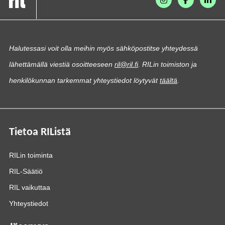
Halutessasi voit olla meihin myös sähköpostitse yhteydessä
lähettämällä viestiä osoitteeseen
ril@ril.fi
. RILin toimiston ja
henkilökunnan tarkemmat yhteystiedot löytyvät
täältä
.
Tietoa RIListä
RILin toiminta
RIL-Säätiö
RIL vaikuttaa
Yhteystiedot