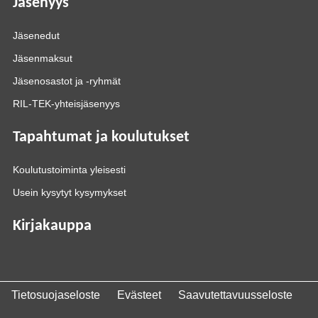
Jäsenyys
Jäsenedut
Jäsenmaksut
Jäsenosastot ja -ryhmät
RIL-TEK-yhteisjäsenyys
Tapahtumat ja koulutukset
Koulutustoiminta yleisesti
Usein kysytyt kysymykset
Kirjakauppa
Tietosuojaseloste
Evästeet
Saavutettavuusseloste