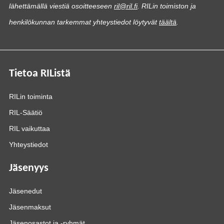
lähettämällä viestiä osoitteeseen
ril@ril.fi
. RILin toimiston ja
henkilökunnan tarkemmat yhteystiedot löytyvät
täältä
.
Tietoa RIListä
RILin toiminta
RIL-Säätiö
RIL vaikuttaa
Yhteystiedot
Jäsenyys
Jäsenedut
Jäsenmaksut
Jäsenosastot ja -ryhmät