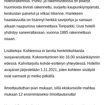
hotellirakennus. Purku- ja rakennustöissä on pitänyt
huomioida tiiviisti rakennettu, suojeltu kaupunkiympäristö,
keskustan palvelut ja vilkas liikenne. Hankkeen
haastavuutta on lisännyt herkkä savipohja ja samaan
aikaan naapurissa rakennettava Toriparkki. Uusi hotelli
yhdistyy saneerattavaan, vuonna 1885 rakennettuun
osaan.
Lisätietoja:
Kohteessa ei tarvita henkilökohtaista
suojavarustusta. Kokoontuminen klo 16.00 sisäänkäynnin
edessä. Kahvitarjoilu kohde-esittelyn yhteydessä. Hotellin
avajaiset järjestetään 1.11.2021, joten kohteen sisätyöt
ovat varmasti jo melko pitkällä.
Ilmoittauduthan pian mukaan, sillä ekskursiolle mahtuu
mukaan
12 ensimmäiseksi ilmoittautunutta!