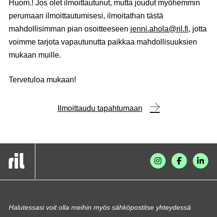
Huom.! Jos olet ilmoittautunut, mutta joudut myöhemmin
perumaan ilmoittautumisesi, ilmoitathan tästä
mahdollisimman pian osoitteeseen
jenni.ahola@ril.fi
, jotta
voimme tarjota vapautunutta paikkaa mahdollisuuksien
mukaan muille.
Tervetuloa mukaan!
Ilmoittaudu tapahtumaan
Halutessasi voit olla meihin myös sähköpostitse yhteydessä