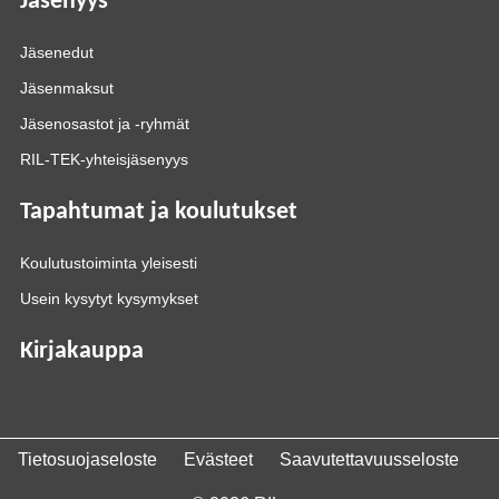
Jäsenyys
Jäsenedut
Jäsenmaksut
Jäsenosastot ja -ryhmät
RIL-TEK-yhteisjäsenyys
Tapahtumat ja koulutukset
Koulutustoiminta yleisesti
Usein kysytyt kysymykset
Kirjakauppa
Tietosuojaseloste
Evästeet
Saavutettavuusseloste