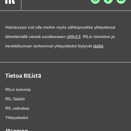
Halutessasi voit olla meihin myös sähköpostitse yhteydessä
lähettämällä viestiä osoitteeseen
ril@ril.fi
. RILin toimiston ja
henkilökunnan tarkemmat yhteystiedot löytyvät
täältä
.
Tietoa RIListä
RILin toiminta
RIL-Säätiö
RIL vaikuttaa
Yhteystiedot