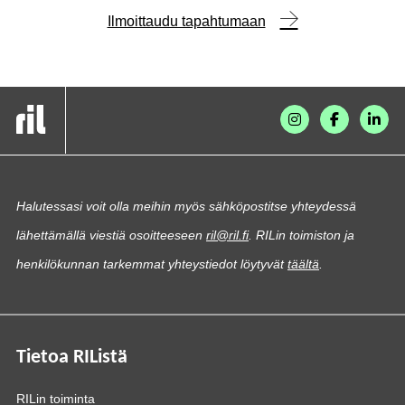
Ilmoittaudu tapahtumaan
Halutessasi voit olla meihin myös sähköpostitse yhteydessä
lähettämällä viestiä osoitteeseen
ril@ril.fi
. RILin toimiston ja
henkilökunnan tarkemmat yhteystiedot löytyvät
täältä
.
Tietoa RIListä
RILin toiminta