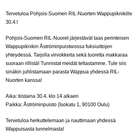
Tervetuloa Pohjois-Suomen RIL-Nuorten Wappupiknikille
30.4.!
Pohjois-Suomen RIL-Nuoret järjestävät taas perinteisen
Wappupiknikin Åströminpuistwossa fuksiuittojen
yhteydessä. Tarjolla virvokkeita sekä tuoretta makkaraa
suoraan rillistä! Tunnistat meidät teltastamme. Tule siis
sinäkin juhlistamaan parasta Wappua yhdessä RIL-
Nuorten kanssa!
Aika: tiistaina 30.4. klo 14 alkaen
Paikka: Åströminpuisto (Isokatu 1, 90100 Oulu)
Tervetuloa herkuttelemaan ja nauttimaan yhdessä
Wappuisasta tunnelmasta!