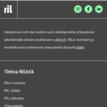
Halutessasi voit olla meihin myös sähköpostitse yhteydessä
lähettämällä viestiä osoitteeseen
ril@ril.fi
. RILin toimiston ja
henkilökunnan tarkemmat yhteystiedot löytyvät
täältä
.
Tietoa RIListä
RILin toiminta
RIL-Säätiö
RIL vaikuttaa
Yhteystiedot