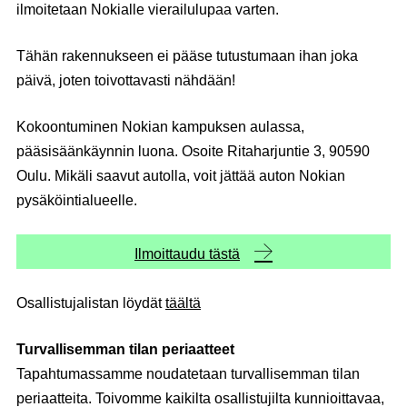
ilmoitetaan Nokialle vierailulupaa varten.
Tähän rakennukseen ei pääse tutustumaan ihan joka
päivä, joten toivottavasti nähdään!
Kokoontuminen Nokian kampuksen aulassa,
pääsisäänkäynnin luona. Osoite Ritaharjuntie 3, 90590
Oulu. Mikäli saavut autolla, voit jättää auton Nokian
pysäköintialueelle.
Ilmoittaudu tästä
Osallistujalistan löydät
täältä
Turvallisemman tilan periaatteet
Tapahtumassamme noudatetaan turvallisemman tilan
periaatteita. Toivomme kaikilta osallistujilta kunnioittavaa,