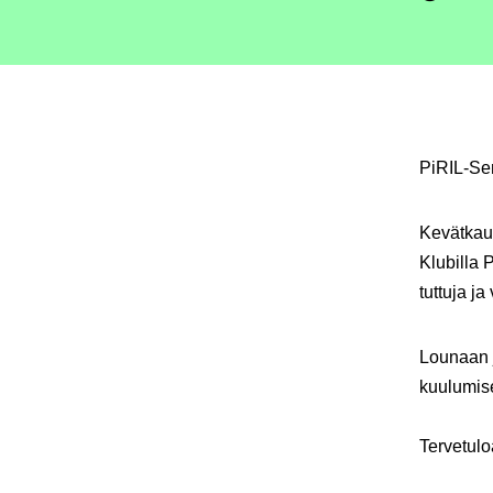
PiRIL-Sen
Kevätkau
Klubilla 
tuttuja j
Lounaan j
kuulumis
Tervetuloa