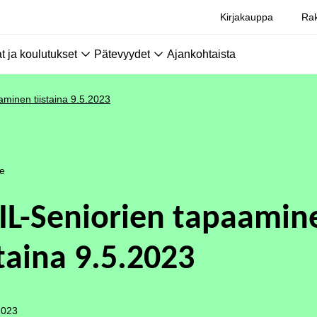
Kirjakauppa
Rak
 ja koulutukset
Pätevyydet
Ajankohtaista
aminen tiistaina 9.5.2023
le
IL-Seniorien tapaamin
staina 9.5.2023
2023