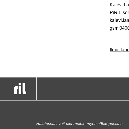
Kalevi L
PiRIL-sen
kalevi.la
gsm 040
Ilmoitta
Halutessasi voit olla meihin myös sähköpostitse