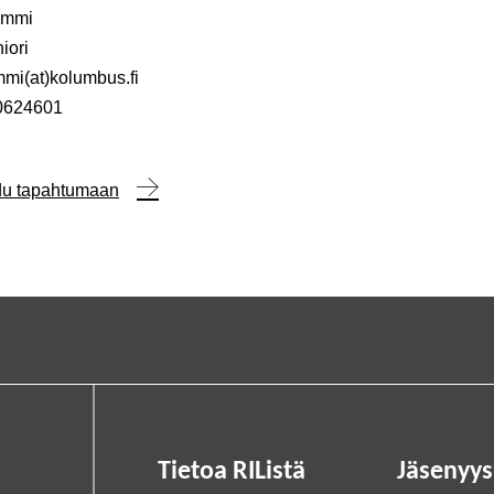
ammi
iori
mmi(at)kolumbus.fi
0624601
udu tapahtumaan
Tietoa RIListä
Jäsenyys