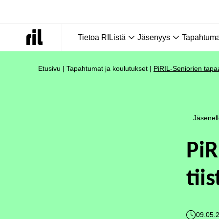
Tietoa RIListä
Jäsenyys
Tapahtumat
Etusivu
|
Tapahtumat ja koulutukset
|
PiRIL-Seniorien tapa
Jäsenel
PiR
tii
09.05.