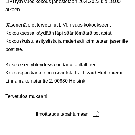
LIVI ry:n vuosikokous järjestetään 20.4.2022 klo 18.00
alkaen.
Jäsenenä olet tervetullut LIVI:n vuosikokoukseen.
Kokouksessa käydään läpi sääntömääräiset asiat.
Kokouskutsu, esityslista ja materiaali toimitetaan jäsenille
postitse.
Kokouksen yhteydessä on tarjolla illallinen.
Kokouspaikkana toimii ravintola Fat Lizard Herttoniemi,
Linnanrakentajantie 2, 00880 Helsinki.
Tervetuloa mukaan!
Ilmoittaudu tapahtumaan