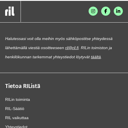
Halutessasi voit olla meihin myös sähköpostitse yhteydessä
lähettämällä viestiä osoitteeseen
ril@ril.fi
. RILin toimiston ja
henkilökunnan tarkemmat yhteystiedot löytyvät
täältä
.
Tietoa RIListä
RILin toiminta
RIL-Säätiö
RIL vaikuttaa
Yhteystiedot