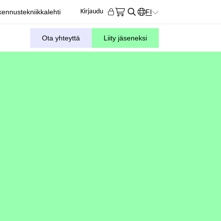
ennustekniikkalehti
FI
Kirjaudu
KIELIVALITSIN. AKTIIVIN
Ota yhteyttä
Liity jäseneksi