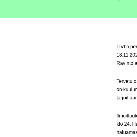
LIVI:n pe
18.11.202
Ravintola
Tervetulo
on kuulum
tarjoilla
Ilmoittau
klo 24. I
haluamasi