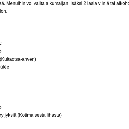
ä. Menuihin voi valita alkumaljan lisäksi 2 lasia viiniä tai alkoh
don.
ta
o
(Kultaotsa-ahven)
ûlée
o
kyljyksiä (Kotimaisesta lihasta)