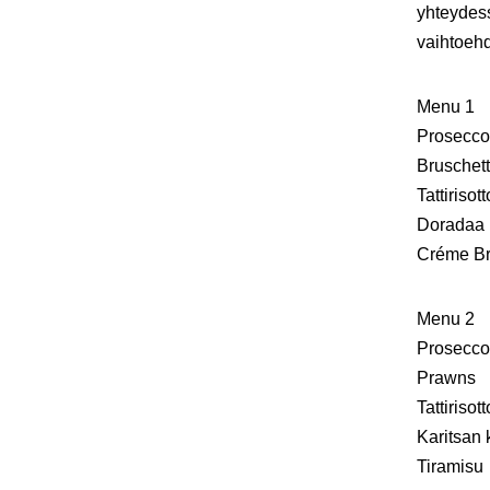
yhteydess
vaihtoeh
Menu 1
Prosecco
Bruschet
Tattirisott
Doradaa 
Créme Br
Menu 2
Prosecco
Prawns
Tattirisott
Karitsan 
Tiramisu