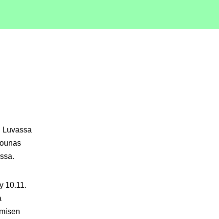
n. Luvassa
ulounas
assa.
yy
10.11.
a
umisen