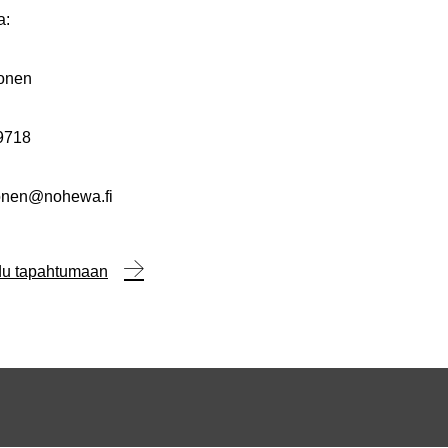
a:
onen
9718
onen@nohewa.fi
udu tapahtumaan