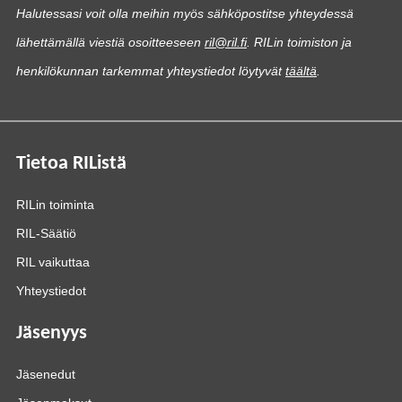
Halutessasi voit olla meihin myös sähköpostitse yhteydessä
lähettämällä viestiä osoitteeseen
ril@ril.fi
. RILin toimiston ja
henkilökunnan tarkemmat yhteystiedot löytyvät
täältä
.
Tietoa RIListä
RILin toiminta
RIL-Säätiö
RIL vaikuttaa
Yhteystiedot
Jäsenyys
Jäsenedut