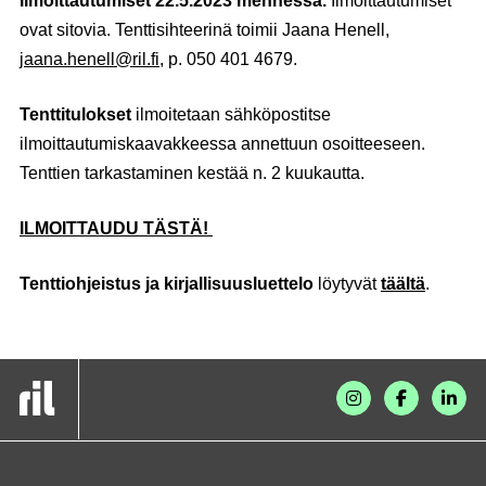
Ilmoittautumiset 22.5.2023 mennessä.
Ilmoittautumiset
ovat sitovia. Tenttisihteerinä toimii Jaana Henell,
jaana.henell@ril.fi
, p. 050 401 4679.
Tenttitulokset
ilmoitetaan sähköpostitse
ilmoittautumiskaavakkeessa annettuun osoitteeseen.
Tenttien tarkastaminen kestää n. 2 kuukautta.
ILMOITTAUDU TÄSTÄ!
Tenttiohjeistus ja kirjallisuusluettelo
löytyvät
täältä
.