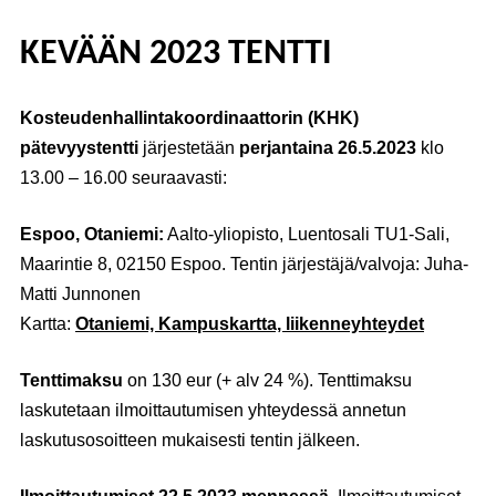
KEVÄÄN 2023 TENTTI
Kosteudenhallintakoordinaattorin (KHK)
pätevyystentti
järjestetään
perjantaina 26.5.2023
klo
13.00 – 16.00 seuraavasti:
Espoo, Otaniemi:
Aalto-yliopisto, Luentosali TU1-Sali,
Maarintie 8, 02150 Espoo. Tentin järjestäjä/valvoja: Juha-
Matti Junnonen
Kartta:
Otaniemi, Kampuskartta, liikenneyhteydet
Tenttimaksu
on 130 eur (+ alv 24 %). Tenttimaksu
laskutetaan ilmoittautumisen yhteydessä annetun
laskutusosoitteen mukaisesti tentin jälkeen.