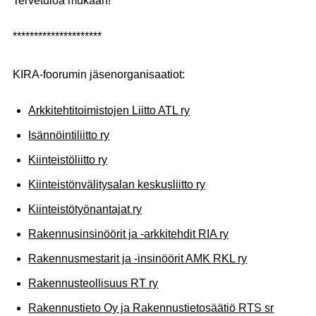
Tervetuloa mukaan!
*********************
KIRA-foorumin jäsenorganisaatiot:
Arkkitehtitoimistojen Liitto ATL ry
Isännöintiliitto ry
Kiinteistöliitto ry
Kiinteistönvälitysalan keskusliitto ry
Kiinteistötyönantajat ry
Rakennusinsinöörit ja -arkkitehdit RIA ry
Rakennusmestarit ja -insinöörit AMK RKL ry
Rakennusteollisuus RT ry
Rakennustieto Oy ja Rakennustietosäätiö RTS sr