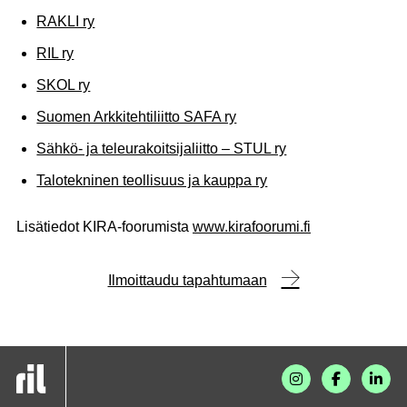
RAKLI ry
RIL ry
SKOL ry
Suomen Arkkitehtiliitto SAFA ry
Sähkö- ja teleurakoitsijaliitto – STUL ry
Talotekninen teollisuus ja kauppa ry
Lisätiedot KIRA-foorumista
www.kirafoorumi.fi
Ilmoittaudu tapahtumaan