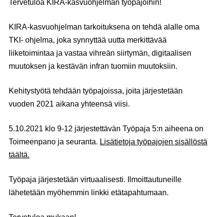
Tervetuloa KIRA-kasvuohjelman työpajoihin!
KIRA-kasvuohjelman tarkoituksena on tehdä alalle oma
TKI- ohjelma, joka synnyttää uutta merkittävää
liiketoimintaa ja vastaa vihreän siirtymän, digitaalisen
muutoksen ja kestävän infran tuomiin muutoksiin.
Kehitystyötä tehdään työpajoissa, joita järjestetään
vuoden 2021 aikana yhteensä viisi.
5.10.2021 klo 9-12 järjestettävän Työpaja 5:n aiheena on
Toimeenpano ja seuranta.
Lisätietoja työpajojen sisällöstä
täältä.
Työpaja järjestetään virtuaalisesti. Ilmoittautuneille
lähetetään myöhemmin linkki etätapahtumaan.