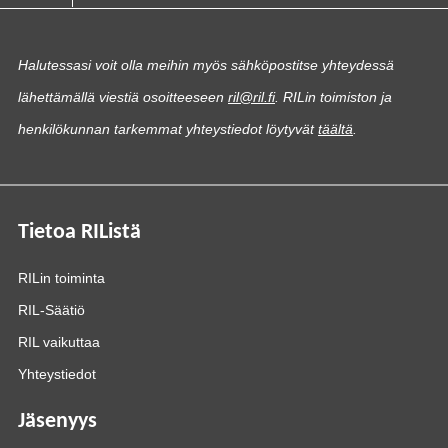
Halutessasi voit olla meihin myös sähköpostitse yhteydessä
lähettämällä viestiä osoitteeseen
ril@ril.fi
. RILin toimiston ja
henkilökunnan tarkemmat yhteystiedot löytyvät
täältä
.
Tietoa RIListä
RILin toiminta
RIL-Säätiö
RIL vaikuttaa
Yhteystiedot
Jäsenyys