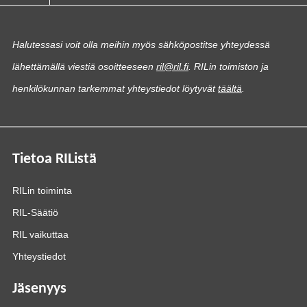
Halutessasi voit olla meihin myös sähköpostitse yhteydessä
lähettämällä viestiä osoitteeseen
ril@ril.fi
. RILin toimiston ja
henkilökunnan tarkemmat yhteystiedot löytyvät
täältä
.
Tietoa RIListä
RILin toiminta
RIL-Säätiö
RIL vaikuttaa
Yhteystiedot
Jäsenyys