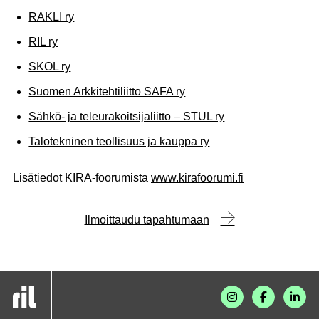
RAKLI ry
RIL ry
SKOL ry
Suomen Arkkitehtiliitto SAFA ry
Sähkö- ja teleurakoitsijaliitto – STUL ry
Talotekninen teollisuus ja kauppa ry
Lisätiedot KIRA-foorumista
www.kirafoorumi.fi
Ilmoittaudu tapahtumaan