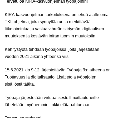
Tervetuloa KIRA-kasvuohjelman työpajoihin!
KIRA-kasvuohjelman tarkoituksena on tehdä alalle oma
TKI- ohjelma, joka synnyttää uutta merkittävää
liiketoimintaa ja vastaa vihreän siirtymän, digitaalisen
muutoksen ja kestävän infran tuomiin muutoksiin.
Kehitystyötä tehdään työpajoissa, joita järjestetään
vuoden 2021 aikana yhteensä viisi.
15.6.2021 klo 9-12 järjestettävän Työpaja 3:n aiheena on
Tuottavuus ja digitalisaatio.
Lisätietoja työpajojen
sisällöstä täältä.
Työpaja järjestetään virtuaalisesti. Ilmoittautuneille
lähetetään myöhemmin linkki etätapahtumaan.