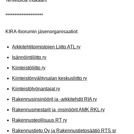
Tervetuloa mukaan!
*********************
KIRA-foorumin jäsenorganisaatiot:
Arkkitehtitoimistojen Liitto ATL ry
Isännöintiliitto ry
Kiinteistöliitto ry
Kiinteistönvälitysalan keskusliitto ry
Kiinteistötyönantajat ry
Rakennusinsinöörit ja -arkkitehdit RIA ry
Rakennusmestarit ja -insinöörit AMK RKL ry
Rakennusteollisuus RT ry
Rakennustieto Oy ja Rakennustietosäätiö RTS sr