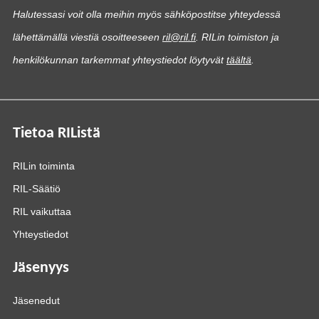
Halutessasi voit olla meihin myös sähköpostitse yhteydessä
lähettämällä viestiä osoitteeseen
ril@ril.fi
. RILin toimiston ja
henkilökunnan tarkemmat yhteystiedot löytyvät
täältä
.
Tietoa RIListä
RILin toiminta
RIL-Säätiö
RIL vaikuttaa
Yhteystiedot
Jäsenyys
Jäsenedut